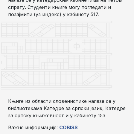
налазе се у катедарским кабинетима на петом
спрату. Студенти књиге могу погледати и
позајмити (уз индекс) у кабинету 517.
Књиге из области словенистике налазе се у
библиотекама Катедре за српски језик, Катедре
за српску књижевност и у кабинету 15а.
Важне информације:
COBISS