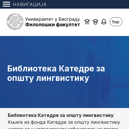
НАВИГАЦИЈА
ћир
Библиотека Катедре за
општу лингвистику
Библиотека Катедре за општу лингвистику
Књиге из фонда Катедре за општу лингвистику