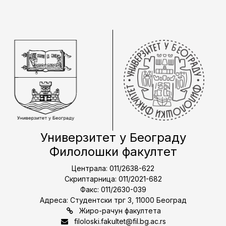
Универзитет у Београду
Филолошки факултет
Централа: 011/2638-622
Скриптарница: 011/2021-682
Факс: 011/2630-039
Адреса: Студентски трг 3, 11000 Београд
Жиро-рачун факултета
filoloski.fakultet@fil.bg.ac.rs