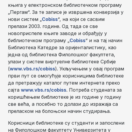
књига у електронском библиотечком програму
„Пергам“. За те записе је извршена конверзија у
нови систем „
Cobiss
“, на који се сасвим
прелази 2003. године. Од тада се све
новоприспеле књиге заводе и обрађују у
библиотечком програму „
Cobiss
“ и на тај начин
Библиотека Катедре за оријенталистику, као
једна од библиотека Филолошког факултета,
улази у систем виртуелне библиотеке Србије
(
www.vbs.rs/cobiss
). Укључењем у овај програм
први пут се омогућује корисницима библиотеке
да претражују каталог путем интернета преко
сајта
www.vbs.rs/cobiss
. Потреба студената за
коришћењем библиотеке је из године у годину
све већа, а посебно то долази до изражаја са
преласком на болоњски начин студирања.
Корисници библиотеке су студенти и запослени
на Филолошком факултету Универзитета у