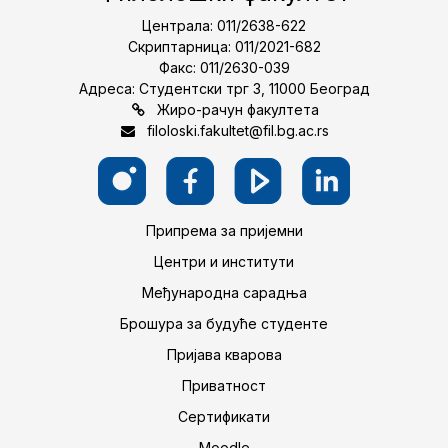
Централа: 011/2638-622
Скриптарница: 011/2021-682
Факс: 011/2630-039
Адреса: Студентски трг 3, 11000 Београд
Жиро-рачун факултета
filoloski.fakultet@fil.bg.ac.rs
Припрема за пријемни
Центри и институти
Међународна сарадња
Брошура за будуће студенте
Пријава кварова
Приватност
Сертификати
Moodle