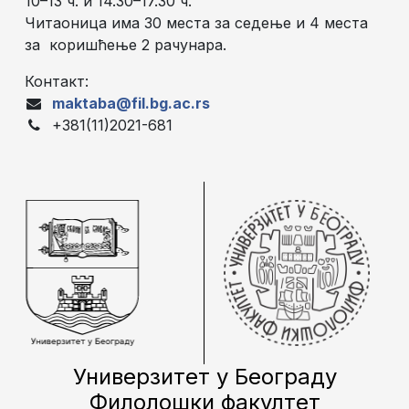
10–13 ч. и 14.30–17.30 ч.
Читаоница има 30 места за седење и 4 места
за коришћење 2 рачунара.
Контакт:
maktaba@fil.bg.ac.rs
+381(11)2021-681
Универзитет у Београду
Филолошки факултет