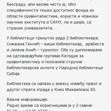
Београду, али веома често је, због
специфичности тешко доступног фонда из
области оријенталистике, користе и чланови
научних института и САНУ, па и шире, са
страних универзитета.
У библиотеци тренутно раде 2 библиотекара:
Снежана Генчић – виши библиотекар, арабиста
и Јелена Анић­ – турколог. Обе су дипломирале
на одговарајућим групама Катедре за
оријенталистику и положиле стручне
библиотекарске испите у Народној библиотеци
Србије.
Библиотека се налази у анексу између првог и
другог спрата зграде у Кнез Михаиловој 40.
Важне информације:
Радно време са корисницима је у 2 смене: