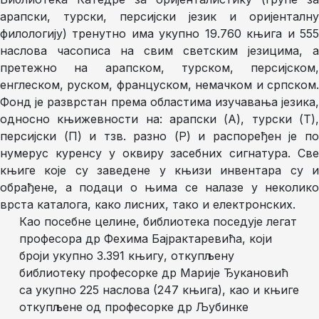
арапски, турски, персијски језик и оријенталну
филологију) тренутно има укупно 19.760 књига и 555
наслова часописа на свим светским језицима, а
претежно на арапском, турском, персијском,
енглеском, руском, француском, немачком и српском.
Фонд је разврстан према областима изучавања језика,
односно књижевности на: арапски (А), турски (Т),
персијски (П) и тзв. разно (Р) и распоређен је по
нумерус куренсу у оквиру засебних сигнатура. Све
књиге које су заведене у књизи инвентара су и
обрађене, а подаци о њима се налазе у неколико
врста каталога, како лисних, тако и електронских.
Као посебне целине, библиотека поседује легат
професора др Фехима Бајрактаревића, који
броји укупно 3.391 књигу, откупљену
библиотеку професорке др Марије Ђукановић
са укупно 225 наслова (247 књига), као и књиге
откупљене од професорке др Љубинке