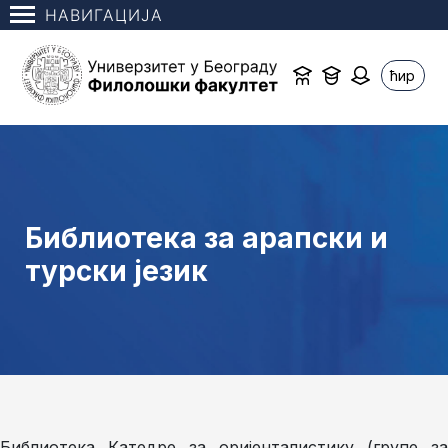
НАВИГАЦИЈА
ћир
Библиотека за арапски и
турски језик
Библиотека Катедре за оријенталистику (групе за