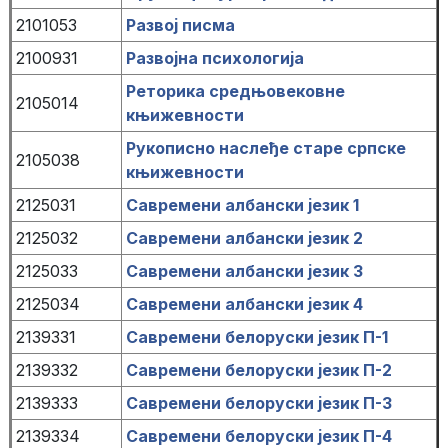
2101053
Развој писма
2100931
Развојна психологија
Реторика средњовековне
2105014
књижевности
Рукописно наслеђе старе српске
2105038
књижевности
2125031
Савремени албански језик 1
2125032
Савремени албански језик 2
2125033
Савремени албански језик 3
2125034
Савремени албански језик 4
2139331
Савремени белоруски језик П-1
2139332
Савремени белоруски језик П-2
2139333
Савремени белоруски језик П-3
2139334
Савремени белоруски језик П-4