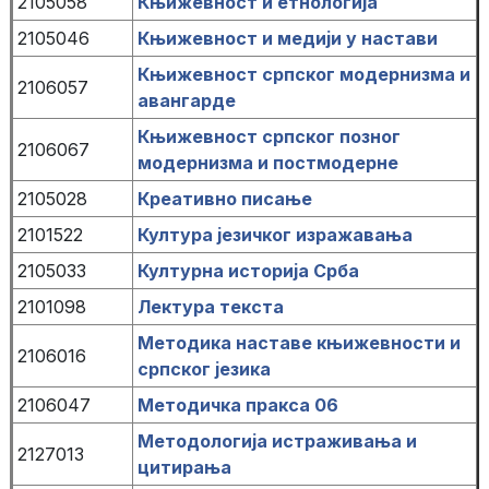
2105058
Књижевност и етнологија
2105046
Књижевност и медији у настави
Књижевност српског модернизма и
2106057
авангарде
Књижевност српског позног
2106067
модернизма и постмодерне
2105028
Креативно писање
2101522
Култура језичког изражавања
2105033
Културна историја Срба
2101098
Лектура текста
Методика наставе књижевности и
2106016
српског језика
2106047
Методичка пракса 06
Методологија истраживања и
2127013
цитирања