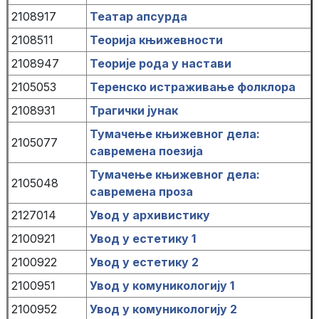
2108917
Театар апсурда
2108511
Теорија књижевности
2108947
Теорије рода у настави
2105053
Теренско истраживање фолклора
2108931
Трагички јунак
Тумачење књижевног дела:
2105077
савремена поезија
Тумачење књижевног дела:
2105048
савремена проза
2127014
Увод у архивистику
2100921
Увод у естетику 1
2100922
Увод у естетику 2
2100951
Увод у комуникологију 1
2100952
Увод у комуникологију 2