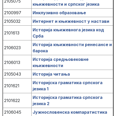
2105075
књижевности и српског језика
2100997
Инклузивно образовање
2105032
Интернет и књижевност у настави
Историја књижевнога језика код
2101613
Срба
Историја књижевности ренесансе и
2106023
барока
Историја средњовековне
2106013
књижевности
2105043
Историја читања
Историјска граматика српскога
2101621
језика 1
Историјска граматика српскога
2101622
језика 2
2106045
Јужнословенска компаратистика