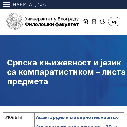
НАВИГАЦИЈА
ћир
Српска књижевност и језик
са компаратистиком – листа
предмета
2108918
Авангардно и модерно песништво
Англоамеричка књижевност 20. и