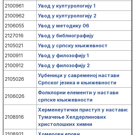
2100961
Увод у културологију 1
2100962
Увод у културологију 2
2106055
Увод у методику 06
2127016
Увод у библиографију
2105021
Увод у српску књижевност
2100911
Увод у филозофију 1
2100912
Увод у филозофију 2
Уџбеници у савременој настави
2105026
Српског језика и књижевности
Фолклорни елементи у настави
2106026
српске књижевности
Херменеутички приступ у настави:
2108916
Тумачење Хелдерлинових
христолошких химни
2108921
Хомерови епови