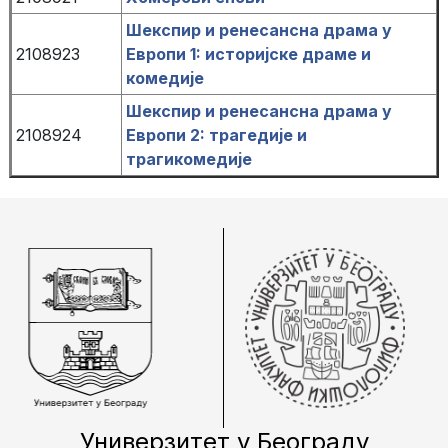
Шекспир и ренесансна драма у
2108923
Европи 1: историјске драме и
комедије
Шекспир и ренесансна драма у
2108924
Европи 2: трагедије и
трагикомедије
Универзитет у Београду