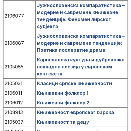
Јужнословенска компаратистика –
модерне и савремене књижевне
2106077
тенденције: Феномен лирског
субјекта
Јужнословенска компаратистика –
2106087
модерне и савремене тенденције:
Поетика послератне драме
Карневалска култура и дубровачка
2105085
покладна поезија у европском
контексту
2105031
Класици српске књижевности
2106011
Књижевни фолклор 1
2106012
Књижевни фолклор 2
2108913
Књижевност европског барока
2105037
Књижевност за децу