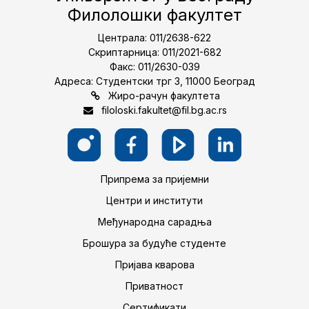
Филолошки факултет
Централа: 011/2638-622
Скриптарница: 011/2021-682
Факс: 011/2630-039
Адреса: Студентски трг 3, 11000 Београд
Жиро-рачун факултета
filoloski.fakultet@fil.bg.ac.rs
Припрема за пријемни
Центри и институти
Међународна сарадња
Брошура за будуће студенте
Пријава кварова
Приватност
Сертификати