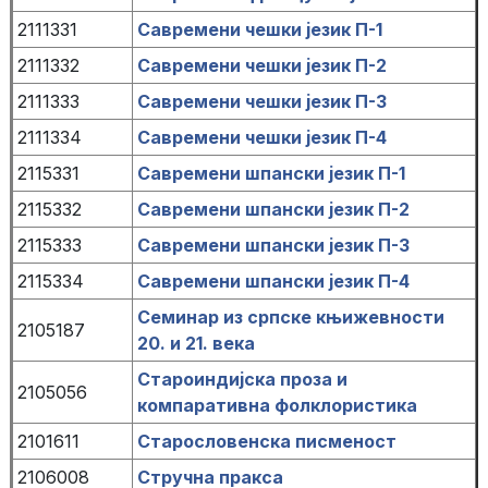
2111331
Савремени чешки језик П-1
2111332
Савремени чешки језик П-2
2111333
Савремени чешки језик П-3
2111334
Савремени чешки језик П-4
2115331
Савремени шпански језик П-1
2115332
Савремени шпански језик П-2
2115333
Савремени шпански језик П-3
2115334
Савремени шпански језик П-4
Семинар из српске књижевности
2105187
20. и 21. века
Староиндијска проза и
2105056
компаративна фолклористика
2101611
Старословенска писменост
2106008
Стручна пракса