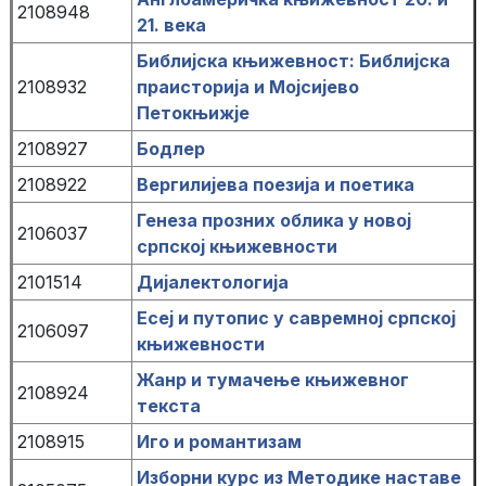
2108948
21. века
Библијска књижевност: Библијска
2108932
праисторија и Мојсијево
Петокњижје
2108927
Бодлер
2108922
Вергилијева поезија и поетика
Генеза прозних облика у новој
2106037
српској књижевности
2101514
Дијалектологија
Есеј и путопис у савремној српској
2106097
књижевности
Жанр и тумачење књижевног
2108924
текста
2108915
Иго и романтизам
Изборни курс из Методике наставе