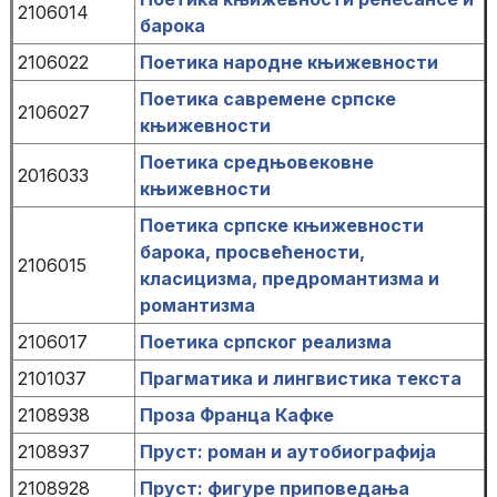
2106014
барока
2106022
Поетика народне књижевности
Поетика савремене српске
2106027
књижевности
Поетика средњовековне
2016033
књижевности
Поетика српске књижевности
барока, просвећености,
2106015
класицизма, предромантизма и
романтизма
2106017
Поетика српског реализма
2101037
Прагматика и лингвистика текста
2108938
Проза Франца Кафке
2108937
Пруст: роман и аутобиографија
2108928
Пруст: фигуре приповедања