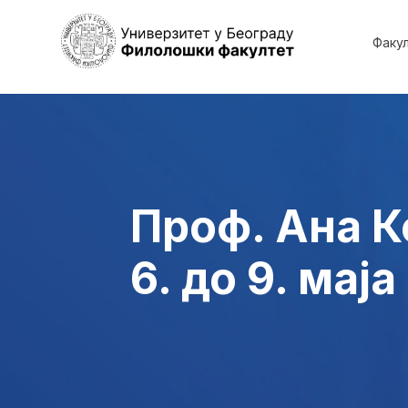
Факу
Проф. Ана К
6. до 9. маја