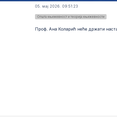
05. мај 2026. 09:51:23
Општа књижевност и теорија књижевности
Проф. Ана Коларић неће држати настав