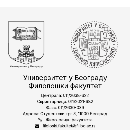
Универзитет у Београду
Филолошки факултет
Централа: 011/2638-622
Скриптарница: 011/2021-682
Факс: 011/2630-039
Адреса: Студентски трг 3, 11000 Београд
Жиро-рачун факултета
filoloski.fakultet@fil.bg.ac.rs