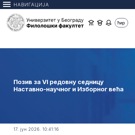
НАВИГАЦИЈА
ћир
Позив за VI редовну седницу
Наставно-научног и Изборног већа
17. јун 2026. 10:41:16