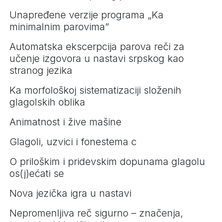
Unapređene verzije programa „Ka
minimalnim parovima”
Automatska ekscerpcija parova reči za
učenje izgovora u nastavi srpskog kao
stranog jezika
Ka morfološkoj sistematizaciji složenih
glagolskih oblika
Animatnost i žive mašine
Glagoli, uzvici i fonestema c
O priloškim i pridevskim dopunama glagolu
os(j)ećati se
Nova jezička igra u nastavi
Nepromenljiva reč sigurno – značenja,