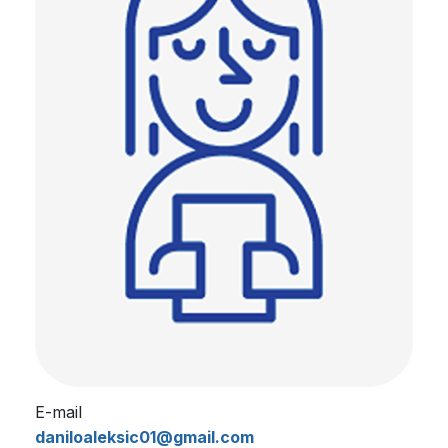
E-mail
daniloaleksic01@gmail.com