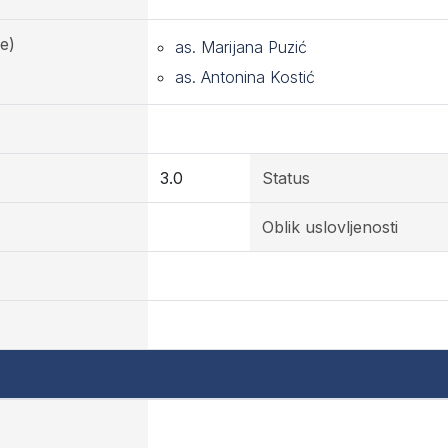
e)
as. Marijana Puzić
as. Antonina Kostić
3.0
Status
Oblik uslovljenosti