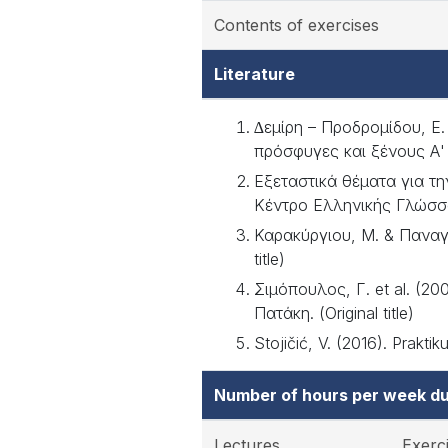
Contents of exercises
Literature
∆εµίρη – Προδροµίδου, Ε.
πρόσφυγες και ξένους Α' ε
Εξεταστικά θέµατα για τη
Κέντρο Ελληνικής Γλώσσας.
Καρακύργιου, Μ. & Παναγιω
title)
Σιµόπουλος, Γ. et al. (2
Πατάκη. (Original title)
Stojičić, V. (2016). Praktik
Number of hours per week du
Lectures
Exerc