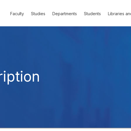
Faculty
Studies
Departments
Students
Libraries an
iption