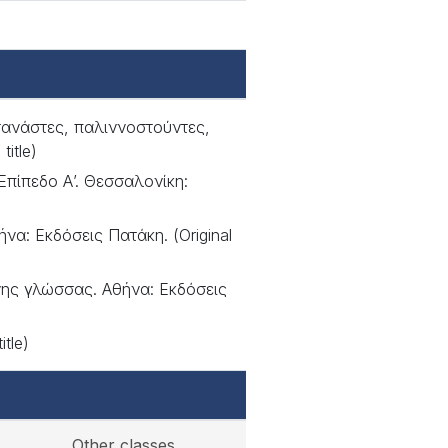
ετανάστες, παλιννοστούντες,
itle)
Επίπεδο Α’. Θεσσαλονίκη:
να: Εκδόσεις Πατάκη. (Original
ένης γλώσσας. Αθήνα: Εκδόσεις
itle)
Other classes