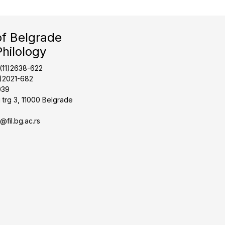
of Belgrade
Philology
1(11)2638-622
1)2021-682
039
 trg 3, 11000 Belgrade
t@fil.bg.ac.rs