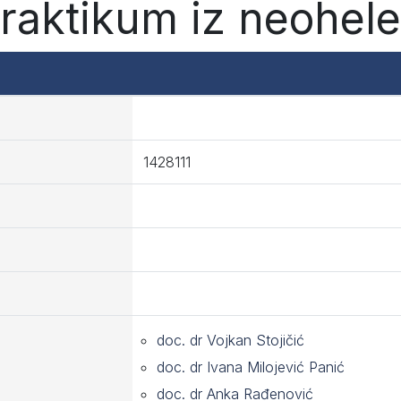
Praktikum iz neohele
1428111
doc. dr Vojkan Stojičić
doc. dr Ivana Milojević Panić
doc. dr Anka Rađenović