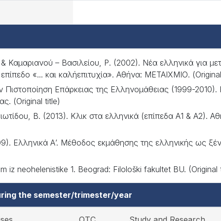
 & Καµαριανού – Βασιλείου, Ρ. (2002). Νέα ελληνικά για µ
πίπεδο «... και καλήεπιτυχία». Αθήνα: ΜΕΤΑΙΧΜΙΟ. (Original t
ν Πιστοποίηση Επάρκειας της Ελληνοµάθειας (1999-2010). 
 (Original title)
τίδου, Β. (2013). Κλικ στα ελληνικά (επίπεδα Α1 & Α2). Αθή
009). Ελληνικά Α’. Μέθοδος εκµάθησης της ελληνικής ως ξ
um iz neohelenistike 1. Beograd: Filološki fakultet BU. (Original t
ring the semester/trimester/year
ises
OTC
Study and Research