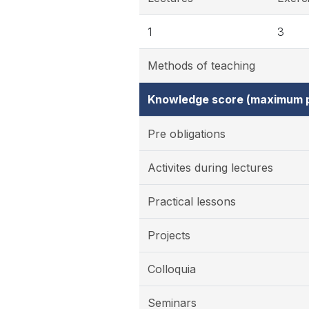
1
3
Methods of teaching
Knowledge score (maximum p
Pre obligations
Activites during lectures
Practical lessons
Projects
Colloquia
Seminars