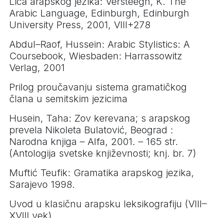
Lica arapskog jezika: Versteegh, K. The
Arabic Language, Edinburgh, Edinburgh
University Press, 2001, VIII+278
Abdul–Raof, Hussein: Arabic Stylistics: A
Coursebook, Wiesbaden: Harrassowitz
Verlag, 2001
Prilog proučavanju sistema gramatičkog
člana u semitskim jezicima
Husein, Taha: Zov kerevana; s arapskog
prevela Nikoleta Bulatović, Beograd :
Narodna knjiga – Alfa, 2001. – 165 str.
(Antologija svetske književnosti; knj. br. 7)
Muftić Teufik: Gramatika arapskog jezika,
Sarajevo 1998.
Uvod u klasičnu arapsku leksikografiju (VIII–
XVIII vek)