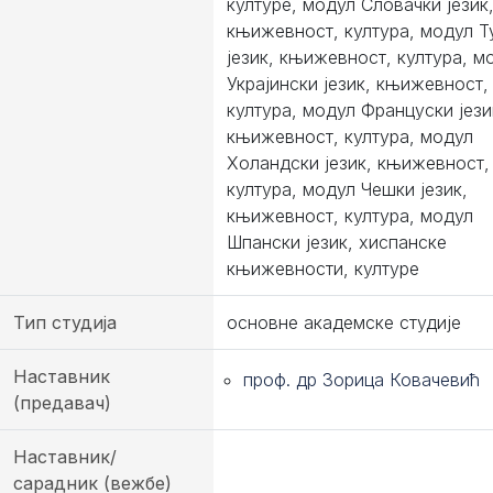
културе, модул Словачки језик
књижевност, култура, модул Т
језик, књижевност, култура, м
Украјински језик, књижевност,
култура, модул Француски јези
књижевност, култура, модул
Холандски језик, књижевност,
култура, модул Чешки језик,
књижевност, култура, модул
Шпански језик, хиспанске
књижевности, културе
Тип студија
основне академске студије
Наставник
проф. др Зорица Ковачевић
(предавач)
Наставник/
сарадник (вежбе)