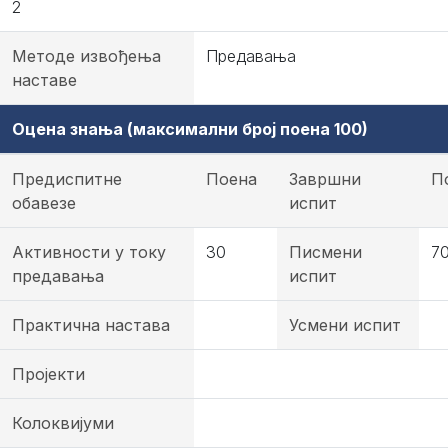
2
Методе извођења
Предавања
наставе
Оцена знања (максимални број поена 100)
Предиспитне
Поена
Завршни
П
обавезе
испит
Активности у току
30
Писмени
7
предавања
испит
Практична настава
Усмени испит
Пројекти
Колоквијуми