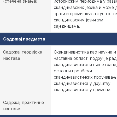
(стечена знања)
историјским периодима у разв
скандинавских језика и може 
прати и промишља актуелне те
скандинавским језичким
заједницама.
Садржај предмета
Садржај теоријске
Скандинавистика као научна и
наставе
наставна област, подручје рад
скандинавистике и њене гране
основни пролбеми
скандинавистичких проучавањ
скандинавистика у друштву,
скандинавистика у примени.
Садржај практичне
наставе