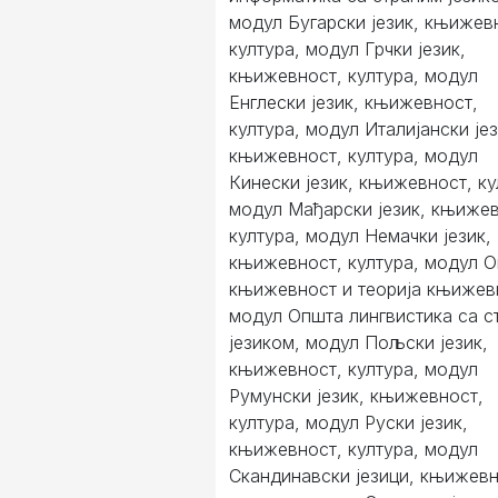
модул Бугарски језик, књижев
култура, модул Грчки језик,
књижевност, култура, модул
Енглески језик, књижевност,
култура, модул Италијански јез
књижевност, култура, модул
Кинески језик, књижевност, ку
модул Мађарски језик, књижев
култура, модул Немачки језик,
књижевност, култура, модул 
књижевност и теорија књижев
модул Општа лингвистика са с
језиком, модул Пољски језик,
књижевност, култура, модул
Румунски језик, књижевност,
култура, модул Руски језик,
књижевност, култура, модул
Скандинавски језици, књижевн