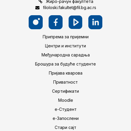
Жиро-рачун факултета
filoloski.fakultet@fil.bg.ac.rs
Припрема за пријемни
Центри и институти
Међународна сарадња
Брошура за будуће студенте
Пријава кварова
Приватност
Сертификати
Moodle
е-Студент
е-Запослени
Стари сајт