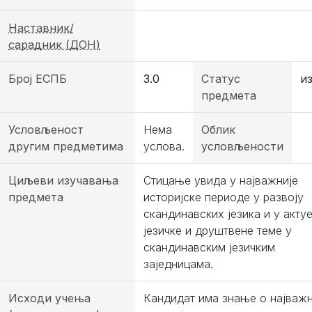
Наставник/
сарадник (ДОН)
Број ЕСПБ
3.0
Статус
и
предмета
Условљеност
Нема
Облик
другим предметима
услова.
условљености
Циљеви изучавања
Стицање увида у најважније
предмета
историјске периоде у развоју
скандинавских језика и у акту
језичке и друштвене теме у
скандинавским језичким
заједницама.
Исходи учења
Кандидат има знање о најваж