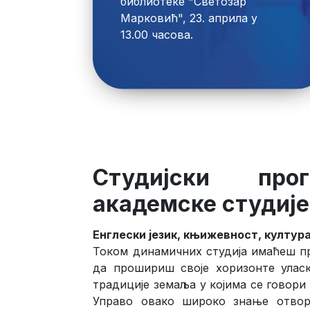
библиотеке "Светозар 
Марковић", 23. априла у 
Студијски пр
академске студије
Енглески језик, књижевност, култур
Током динамичних студија имаћеш пр
да прошириш своје хоризонте улас
традиције земаља у којима се говори 
Управо овако широко знање отвор