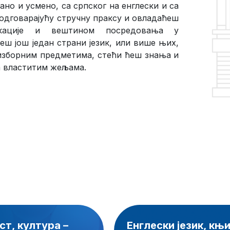
но и усмено, са српског на енглески и са
 одговарајућу стручну праксу и овладаћеш
икације и вештином посредовања у
еш још један страни језик, или више њих,
 изборним предметима, стећи ћеш знања и
са властитим жељама.
ст, култура –
Енглески језик, књ