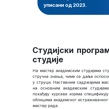
уписани од 2023.
Студијски програм
студије
На мастер академским студијама сту
стручна знања, чиме се даље оспосо
у струци. Наставним садржајима маст
на основним академским студијама
похађају курсеве којима спецификуј
облицима академског истраживачког 
мастер рада.