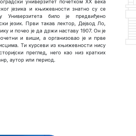
еоградски универзитет почетком XX века
ског језика и књижевности знатно су се
у Универзитета било је предвиђено
ки језик. Први такав лектор, Дејвод Ло,
ку и почео је да држи наставу 1907. Он је
почетни и виши, а организовао је и прве
исцима. Ти курсеви из књижевности нису
торијски преглед, него као низ кратких
анр, аутор или период.