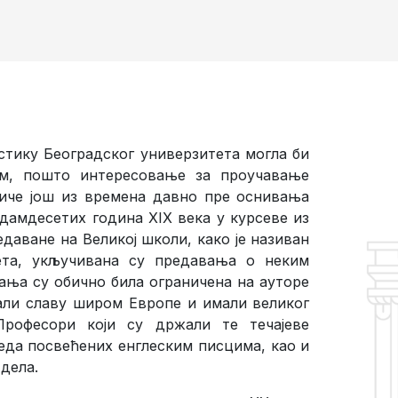
стику Београдског универзитета могла би
ом, пошто интересовање за проучавање
тиче још из времена давно пре оснивања
едамдесетих година XIX века у курсеве из
аване на Великој школи, како је називан
ета, укључивана су предавања о неким
ња су обично била ограничена на ауторе
вали славу широм Европе и имали великог
Професори који су држали те течајеве
леда посвећених енглеским писцима, као и
дела.