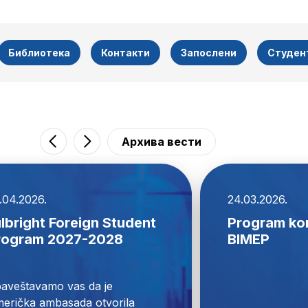
Библиотека
Контакти
Запослени
Студен
Архива вести
.04.2026.
24.03.2026.
lbright Foreign Student
Program kon
rogram 2027-2028
BIMEP
aveštavamo vas da je 
erička ambasada otvorila 