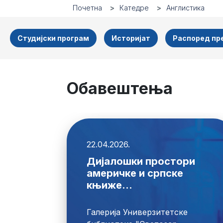
Почетна
Катедре
Англистика
Студијски програм
Историјат
Распоред п
Обавештења
22.04.2026.
Дијалошки простори
америчке и српске
књиже...
Галерија Универзитетске 