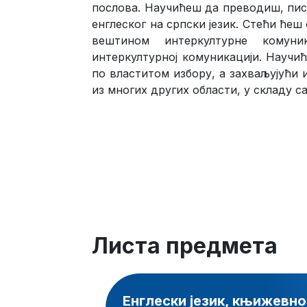
послова. Научићеш да преводиш, писа
енглеског на српски језик. Стећи ћеш
вештином интеркултурне комун
интеркултурној комуникацији. Научић
по властитом избору, а захваљујући
из многих других области, у складу 
Листа предмета
Енглески језик, књижевно