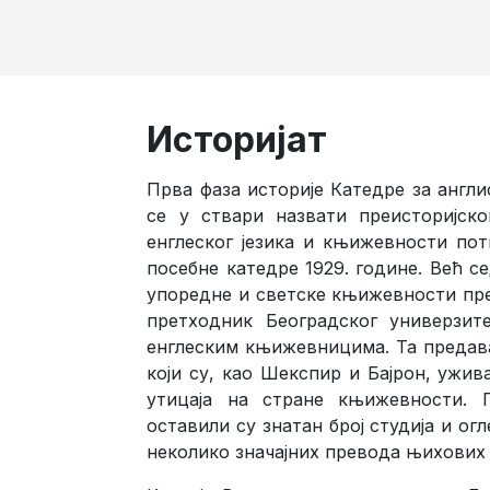
Историјат
Прва фаза историје Катедре за англи
се у ствари назвати преисторијск
енглеског језика и књижевности по
посебне катедре 1929. године. Већ с
упоредне и светске књижевности пред
претходник Београдског универзит
енглеским књижевницима. Та предава
који су, као Шекспир и Бајрон, ужи
утицаја на стране књижевности. 
оставили су знатан број студија и ог
неколико значајних превода њихових 