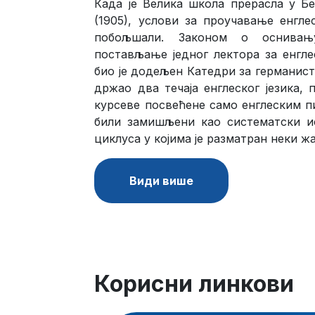
Када је Велика школа прерасла у Б
(1905), услови за проучавање енгле
побољшали. Законом о оснивањ
постављање једног лектора за енглес
био је додељен Катедри за германисти
држао два течаја енглеског језика, 
курсеве посвећене само енглеским п
били замишљени као систематски ис
циклуса у којима је разматран неки ж
Види више
Корисни линкови