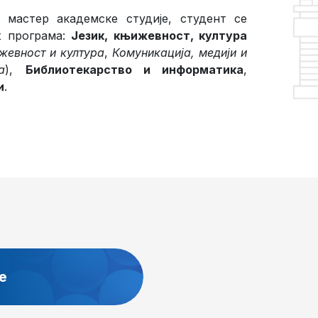
мастер академске студије, студент се
х програма:
Језик, књижевност, култура
жевност и култура
,
Комуникација, медији и
а
),
Библиотекарство и информатика
,
и
.
е