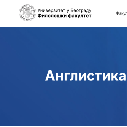
Факу
Англистика