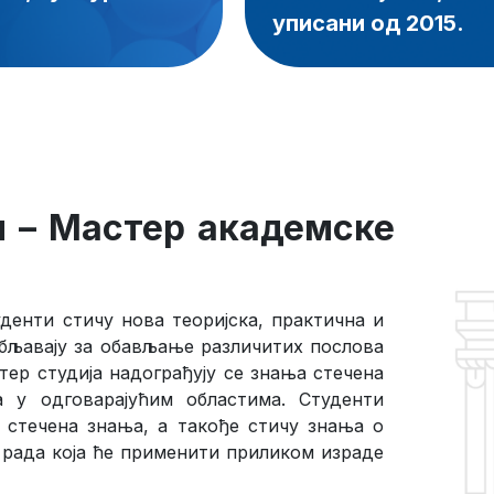
уписани од 2015.
 –
Мастер академске
денти стичу нова теоријска, практична и
бљавају за обављање различитих послова
ер студија надограђују се знања стечена
 у одговарајућим областима. Студенти
у стечена знања, а такође стичу знања о
рада која ће применити приликом израде