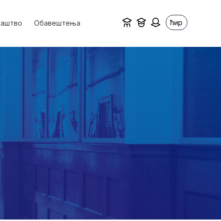
ћир
ваштво
Обавештења