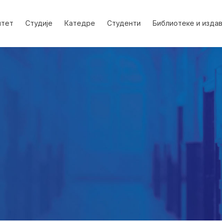
лтет
Студије
Катедре
Студенти
Библиотеке и изда