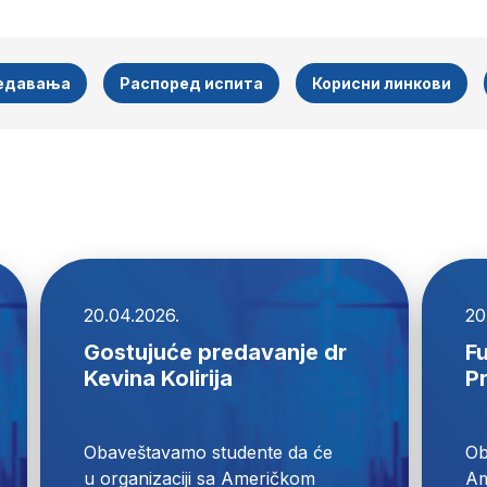
редавања
Распоред испита
Корисни линкови
20.04.2026.
20
Gostujuće predavanje dr
Fu
Kevina Kolirija
P
Obaveštavamo studente da će 
Ob
u organizaciji sa Američkom 
Am