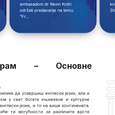
ambasadom dr Kevin Koliri 
ko
održati predavanje na temu 
“Fr...
ограм –
Основне
а
илике да усавршиш енглески језик, али и
ком у свет богате књижевне и културне
енглески језик, и то на више континената.
иће ти могућности за различите врсте