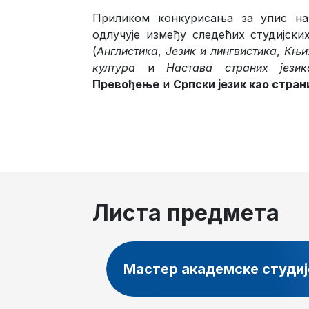
Приликом конкурисања за упис на 
одлучује између следећих студијски
(
Англистика
,
Језик и лингвистика
,
Књи
култура
и
Настава страних језик
Превођење
и
Српски језик као стран
Листа предмета
Мастер академске студиј