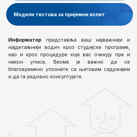
Модели тестова за пријемни испит
Информатор
представља ваш најважнији и
најдетаљнији водич кроз студијске програме,
као и кроз процедуре које вас очекују пре и
након уписа. Веома је важно да се
благовремено упознате са његовим садржајем
и да га редовно консултујете.