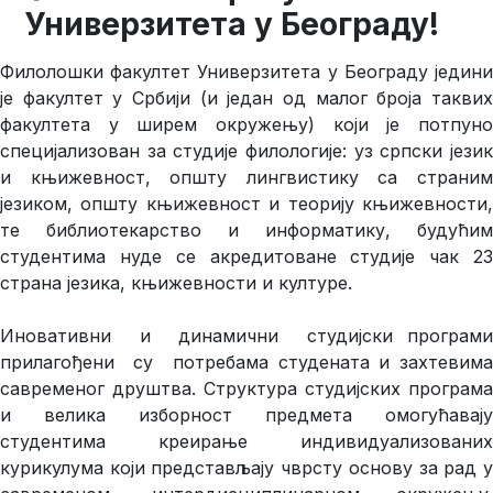
Универзитета у Београду
!
Филолошки факултет Универзитета у Београду једини
је факултет у Србији (и један од малог броја таквих
факултета у ширем окружењу) који је потпуно
специјализован за студије филологије: уз српски језик
и књижевност, општу лингвистику са страним
језиком, општу књижевност и теорију књижевности,
те библиотекарство и информатику, будућим
студентима нуде се акредитоване студије чак 23
страна језика, књижевности и културе.
Иновативни и динамични студијски програми
прилагођени су потребама студената и захтевима
савременог друштва. Структура студијских програма
и велика изборност предмета омогућавају
студентима креирање индивидуализованих
курикулума који представљају чврсту основу за рад у