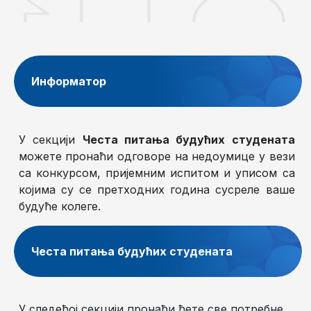
Информатор
У секцији
Честа питања будућих студената
можете пронаћи одговоре на недоумице у вези
са конкурсом, пријемним испитом и уписом са
којима су се претходних година сусреле ваше
будуће колеге.
Честа питања будућих студената
У следећој секцији пронаћи ћете све потребне