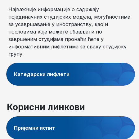
Најважније информације о садржају
појединачних студијских модула, могућностима
за усавршавање у иностранству, као и
пословима које можете обављати по
завршеним студијама пронаћи ћете у
информативним лифлетима за сваку студијску
групу:
Катедарски лифлети
Корисни линкови
Пријемни испит