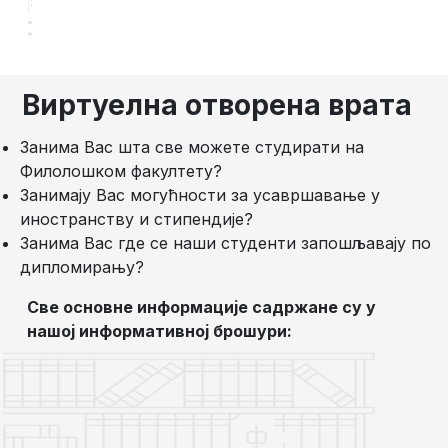
Виртуелна отворена врата
Занима Вас шта све можете студирати на
Филолошком факултету?
Занимају Вас могућности за усавршавање у
иностранству и стипендије?
Занима Вас где се наши студенти запошљавају по
дипломирању?
Све основне информације садржане су у
нашој информативној брошури: