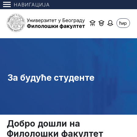
НАВИГАЦИЈА
ћир
За будуће студенте
Добро
дошли
на
Филолошки
факултет