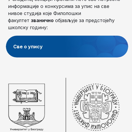
информације о конкурсима за упис на све
нивое студија које Филолошки
факултет
званично
објављује за предстојећу
школску годину:
Све о упису