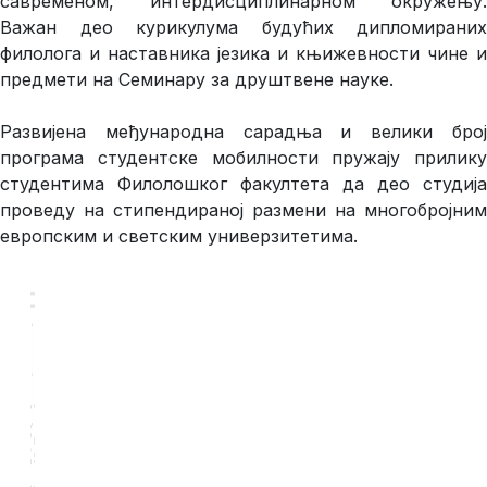
савременом, интердисциплинарном окружењу.
Важан део курикулума будућих дипломираних
филолога и наставника језика и књижевности чине и
предмети на Семинару за друштвене науке.
Развијена међународна сарадња и велики број
програма студентске мобилности пружају прилику
студентима Филолошког факултета да део студија
проведу на стипендираној размени на многобројним
европским и светским универзитетима.