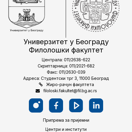
Универзитет у Београду
Филолошки факултет
Централа: 011/2638-622
Скриптарница: 011/2021-682
Факс: 011/2630-039
Адреса: Студентски трг 3, 11000 Београд
Жиро-рачун факултета
filoloski.fakultet@fil.bg.ac.rs
Припрема за пријемни
Центри и институти