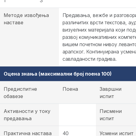
1
3
Методе извођења
Предавања, вежбе и разговор
наставе
различитих врсти текстова, ау
визуелних материјала који под
развој комуникативних компет
вишем почетном нивоу левант
арапског. Континуирана усмен
савладаности градива.
Оцена знања (максимални број поена 100)
Предиспитне
Поена
Завршни
обавезе
испит
Активности у току
Писмени
предавања
испит
Практична настава
40
Усмени испит