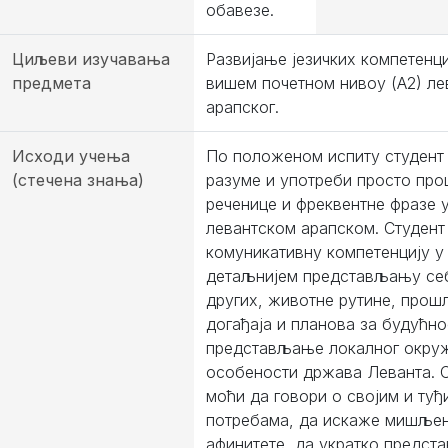
обавезе.
Циљеви изучавања
Развијање језичких компетенц
предмета
вишем почетном нивоу (А2) ле
арапског.
Исходи учења
По положеном испиту студент
(стечена знања)
разуме и употреби просто пр
реченице и фреквентне фразе 
левантском арапском. Студент
комуникативну компетенцију у
детаљнијем представљању се
других, животне рутине, прош
догађаја и планова за будућно
представљање локалног окру
особености држава Леванта. С
моћи да говори о својим и туђ
потребама, да искаже мишље
афинитете, да укратко предста