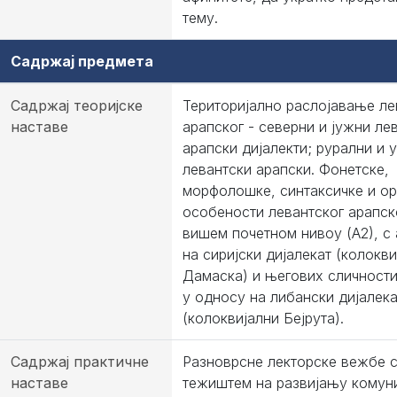
тему.
Садржај предмета
Садржај теоријске
Територијално раслојавање ле
наставе
арапског - северни и јужни ле
арапски дијалекти; рурални и 
левантски арапски. Фонетске,
морфолошке, синтаксичке и о
особености левантског арапск
вишем почетном нивоу (А2), с
на сиријски дијалекат (колокви
Дамаска) и његових сличности
у односу на либански дијалека
(колоквијални Бејрута).
Садржај практичне
Разноврсне лекторске вежбе 
наставе
тежиштем на развијању комун