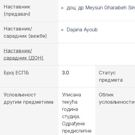
Наставник
доц. др Meysun Gharaibeh Si
(предавач)
Наставник/
Dajana Ayoub
сарадник (вежбе)
Наставник/
сарадник (ДОН)
Број ЕСПБ
3.0
Статус
предмета
Условљеност
Уписана
Облик
другим предметима
текућа
условљености
година
студија.
Одрађене
предиспитне