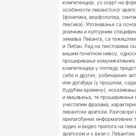
компетенције, уз осврт на фо
особености леванстског арапс
(фонетика, морфологија, синта
лексика). Упознавање са осно
језичким и културним специфи
земаља Леванта, са тежиштем
и Либан. Рад на текстовима с
вишем почетном нивоу, однос
проширивање комуникативних
компетенција у погледу пред
себе и других, уобичајених ак
или догађаја (у прошлом, сад
будућем времену), исказивањ
и мишљења, те проширивање 
учесталим фразама, карактери
левантски арапски. Разговори
прилагођених информативних т
аудио и видео прилога на лев
арапском и у вези с Левантом