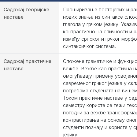
Садржај теоријске
Проширивање постојећих и ра
наставе
нових знања из синтаксе сло
глагола у грчком језику. Укази
контрастивно на сличности и р
између српског и грчког морф
синтаксичког система.
Садржај практичне
Сложене граматичке и функци
наставе
вежбе. Вежбе као практична н
омогућавају примену усвојено
савременог грчког језика у скл
потребама студената на вишем
Током практичне наставе у се
семестру користе се тежи текс
погодни за вежбе трансформац
контрастирања на основу оно
студенти познају и користе у 
језику.