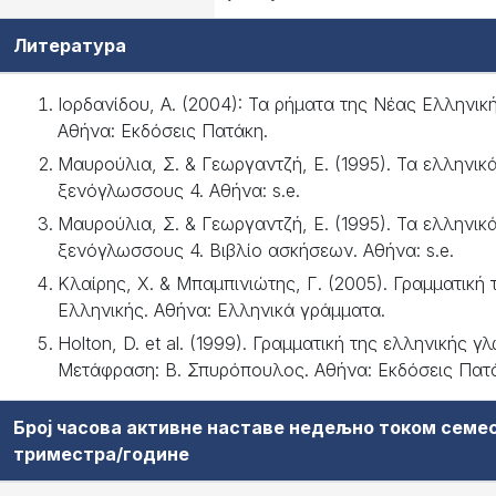
Литература
Ιορδανίδου, Α. (2004): Τα ρήματα της Νέας Ελληνική
Αθήνα: Εκδόσεις Πατάκη.
Μαυρούλια, Σ. & Γεωργαντζή, Ε. (1995). Τα ελληνικά
ξενόγλωσσους 4. Αθήνα: s.e.
Μαυρούλια, Σ. & Γεωργαντζή, Ε. (1995). Τα ελληνικά
ξενόγλωσσους 4. Βιβλίο ασκήσεων. Αθήνα: s.e.
Κλαίρης, Χ. & Μπαµπινιώτης, Γ. (2005). Γραµµατική
Ελληνικής. Αθήνα: Ελληνικά γράµµατα.
Holton, D. et al. (1999). Γραµµατική της ελληνικής γ
Μετάφραση: B. Σπυρόπουλος. Αθήνα: Εκδόσεις Πατ
Број часова активне наставе недељно током семе
триместра/године