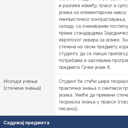
и разлике између грчког и српс
језика на елементарном нивоу
лингвистичког контрастирања, 
складу са очекиваним постигн
према стандардима Заједничко
европског оквира за језике. З
стечена на овом предмету кор
студенту да се лакше прилаго
потребама и захтевима програ
предмета Грчки језик 8.
Исходи учења
Студент ће стећи шира теоријс
(стечена знања)
практична знања о синтакси гр
језика. Умеће да примени стеч
теоријска знања у пракси (гов
писаној).
Садржај предмета