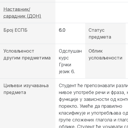
Наставник/
сарадник (ДОН)
Број ЕСПБ
6.0
Статус
предмета
Условљеност
Одслушан
Облик
другим предметима
курс
условљености
Грчки
језик 6.
Циљеви изучавања
Студент ће препознавати разл
предмета
нивое употребе речи и фраза,
функције у зависности од конт
порекло. Умеће да правилно
класификује и употребљава о
групе сложених глагола и глаг
облике. Студент ће уочавати с