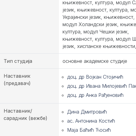
књижевност, култура, модул С
језик, књижевност, култура, м
Украјински језик, књижевност,
модул Холандски језик, књиже
култура, модул Чешки језик,
књижевност, култура, модул 
језик, хиспанске књижевности,
Тип студија
основне академске студије
Наставник
доц. др Војкан Стојичић
(предавач)
доц. др Ивана Милојевић Па
доц. др Анка Рађеновић
Наставник/
Дина Дмитровић
сарадник (вежбе)
ас. Антонина Костић
Маја Баћић Ћосић