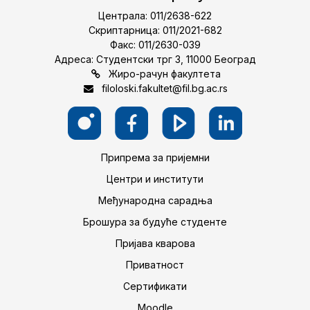
Централа: 011/2638-622
Скриптарница: 011/2021-682
Факс: 011/2630-039
Адреса: Студентски трг 3, 11000 Београд
Жиро-рачун факултета
filoloski.fakultet@fil.bg.ac.rs
Припрема за пријемни
Центри и институти
Међународна сарадња
Брошура за будуће студенте
Пријава кварова
Приватност
Сертификати
Moodle