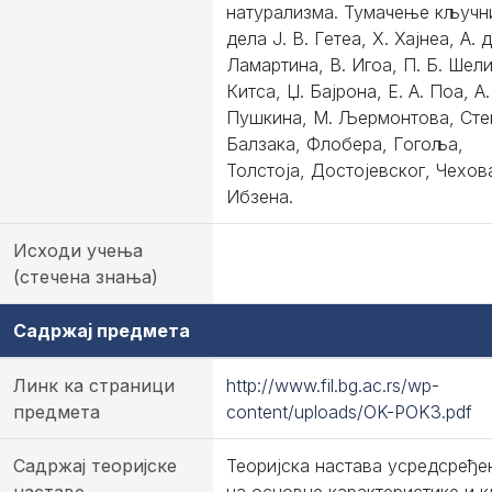
натурализма. Тумачење кључн
дела Ј. В. Гетеа, Х. Хајнеа, А. 
Ламартина, В. Игоа, П. Б. Шели
Китса, Џ. Бајрона, Е. А. Поа, А.
Пушкина, М. Љермонтова, Сте
Балзака, Флобера, Гогоља,
Толстоја, Достојевског, Чехов
Ибзена.
Исходи учења
(стечена знања)
Садржај предмета
Линк ка страници
http://www.fil.bg.ac.rs/wp-
предмета
content/uploads/OK-POK3.pdf
Садржај теоријске
Теоријска настава усредсређен