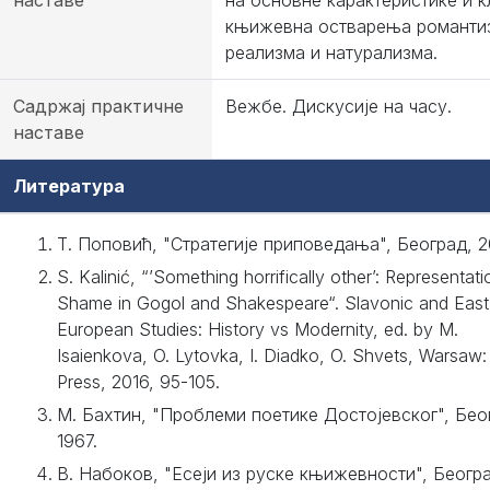
наставе
на основне карактеристике и 
књижевна остварења романти
реализма и натурализма.
Садржај практичне
Вежбе. Дискусије на часу.
наставе
Литература
Т. Поповић, "Стратегије приповедања", Београд, 20
S. Kalinić, “’Something horrifically other’: Representat
Shame in Gogol and Shakespeare“. Slavonic and East
European Studies: History vs Modernity, ed. by M.
Isaienkova, O. Lytovka, I. Diadko, O. Shvets, Warsaw:
Press, 2016, 95-105.
М. Бахтин, "Проблеми поетике Достојевског", Бео
1967.
В. Набоков, "Есеји из руске књижевности", Беогр