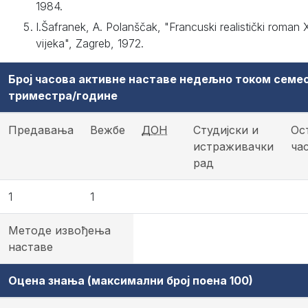
1984.
I.Šafranek, A. Polanščak, "Francuski realistički roman 
vijeka", Zagreb, 1972.
Број часова активне наставе недељно током семе
триместра/године
Предавања
Вежбе
ДОН
Студијски и
Ос
истраживачки
ча
рад
1
1
Методе извођења
наставе
Оцена знања (максимални број поена 100)