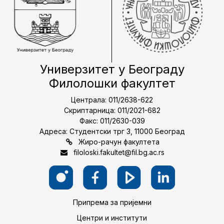
Универзитет у Београду
Филолошки факултет
Централа: 011/2638-622
Скриптарница: 011/2021-682
Факс: 011/2630-039
Адреса: Студентски трг 3, 11000 Београд
Жиро-рачун факултета
filoloski.fakultet@fil.bg.ac.rs
Припрема за пријемни
Центри и институти