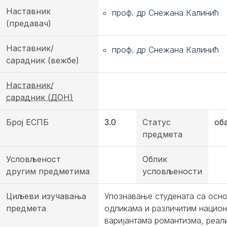
Наставник
проф. др Снежана Калинић
(предавач)
Наставник/
проф. др Снежана Калинић
сарадник (вежбе)
Наставник/
сарадник (ДОН)
Број ЕСПБ
3.0
Статус
об
предмета
Условљеност
Облик
другим предметима
условљености
Циљеви изучавања
Упознавање студената са осн
предмета
одликама и различитим нацио
варијантама романтизма, реал