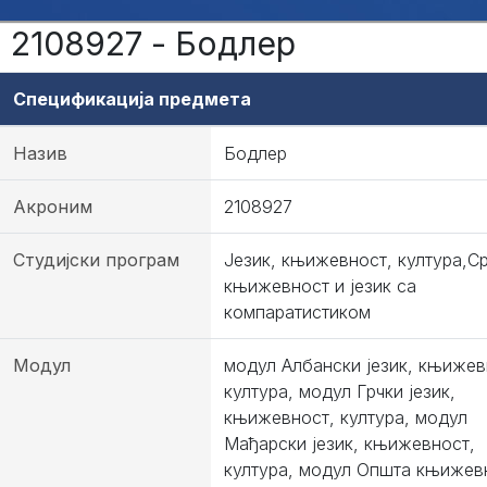
2108927 - Бодлер
Спецификација предмета
Назив
Бодлер
Акроним
2108927
Студијски програм
Језик, књижевност, култура,С
књижевност и језик са
компаратистиком
Модул
модул Албански језик, књижев
култура, модул Грчки језик,
књижевност, култура, модул
Мађарски језик, књижевност,
култура, модул Општа књижев