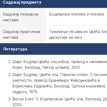
Садржај предмета
Садржај теоријске
Бодлерова поетика и поезија
наставе
Садржај практичне
Тумачење песама из Цвећа зла
наставе
дискусије на часу
Литература
Шарл Бодлер:Цвеће зла,избор, превод и напомен
Којен, Београд, Чигоја штампа, 2021.
Шарл Бодлер: Цвеће зла. Париски сплин. О песнич
уметности, превод Бранимира Живојиновића и
Борислава Радовића, Београд, Српска књижевна
задруга, 1975.
Весна Елез: О Бодлеровом Цвећу зла, Београд, До
2020.