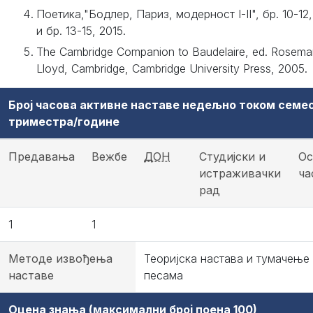
Поетика,"Бодлер, Париз, модерност I-II", бр. 10-12,
и бр. 13-15, 2015.
The Cambridge Companion to Baudelaire, ed. Rosema
Lloyd, Cambridge, Cambridge University Press, 2005.
Број часова активне наставе недељно током семе
триместра/године
Предавања
Вежбе
ДОН
Студијски и
Ос
истраживачки
ча
рад
1
1
Методе извођења
Теоријска настава и тумачење
наставе
песама
Оцена знања (максимални број поена 100)