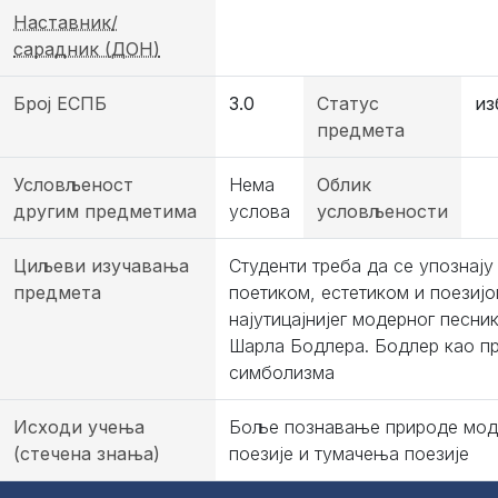
Наставник/
сарадник (ДОН)
Број ЕСПБ
3.0
Статус
из
предмета
Условљеност
Нема
Облик
другим предметима
услова
условљености
Циљеви изучавања
Студенти треба да се упознају
предмета
поетиком, естетиком и поезиј
најутицајнијег модерног песник
Шарла Бодлера. Бодлер као п
симболизма
Исходи учења
Боље познавање природе мод
(стечена знања)
поезије и тумачења поезије