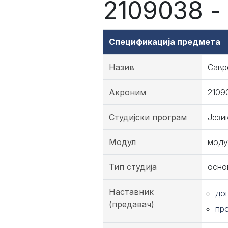
2109038 -
Спецификација предмета
Назив
Савр
Акроним
2109
Студијски програм
Јези
Модул
моду
Тип студија
осно
Наставник
до
(предавач)
пр