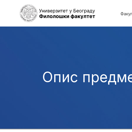
Факу
Опис предм