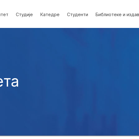
лтет
Студије
Катедре
Студенти
Библиотеке и изда
ета