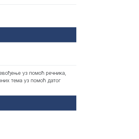
ревођење уз помоћ речника,
них тема уз помоћ датог