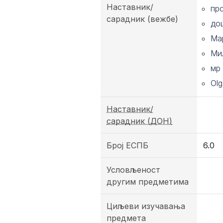
Наставник/
пр
сарадник (вежбе)
до
Ма
Ми
мр
Olg
Наставник/
сарадник (ДОН)
Број ЕСПБ
6.0
Условљеност
другим предметима
Циљеви изучавања
предмета