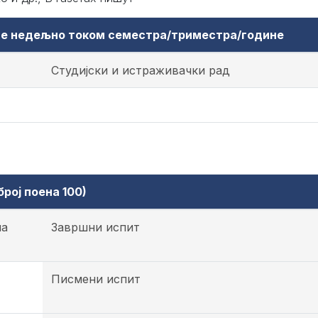
аве недељно током семестра/триместра/године
Студијски и истраживачки рад
рој поена 100)
на
Завршни испит
Писмени испит