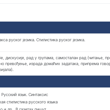
кса руског језика. Стилистика руског језика.
е, дискусије, рад у групама, самосталан рад (читање, п
но превођење, израда домаћих задатака, припрема говор
ијала).
, Русский язык. Синтаксис
кая стилистика русского языка
о и др., В газетах пишут