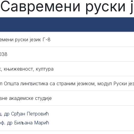
 Савремени руски ј
емени руски језик Г-8
038
к, књижевност, култура
л Општа лингвистика са страним језиком, модул Руски је
вне академске студије
ц. др Срђан Петровић
оф. др Биљана Марић