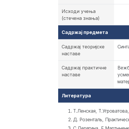
Исходи учења
(стечена знања)
Садржај предмета
Садржај теоријске
Синта
наставе
Садржај практичне
Вежб
наставе
усме
матер
Литература
Т.Ленская, Т.Угроватова
Д. Розенталь, Практичес
С.Дерягина, Е.Мартыненк