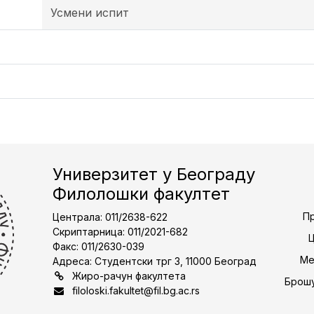
Усмени испит
Универзитет у Београду
Филолошки факултет
Пр
Централа: 011/2638-622
Скриптарница: 011/2021-682
Факс: 011/2630-039
Ме
Адреса: Студентски трг 3, 11000 Београд
Жиро-рачун факултета
Брошу
filoloski.fakultet@fil.bg.ac.rs