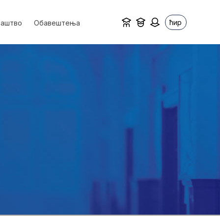
ћир
ваштво
Обавештења