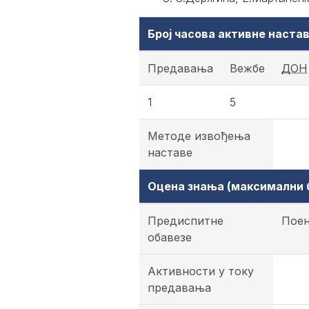
Број часова активне наст
Предавања
Вежбе
ДОН
1
5
Методе извођења
наставе
Оцена знања (максимални б
Предиспитне
Пое
обавезе
Активности у току
предавања