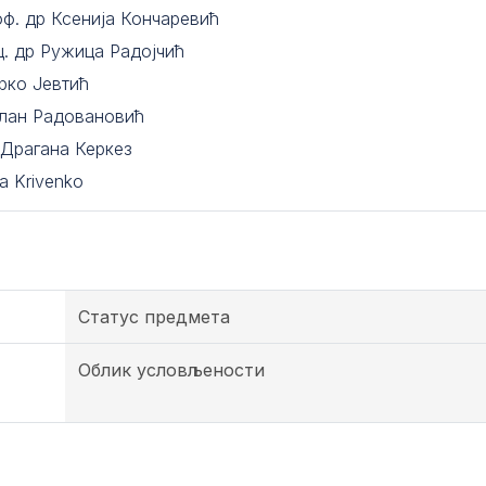
оф. др Ксенија Кончаревић
ц. др Ружица Радојчић
рко Јевтић
лан Радовановић
 Драгана Керкез
a Krivenko
Статус предмета
Облик условљености