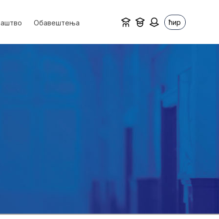
ћир
ваштво
Обавештења