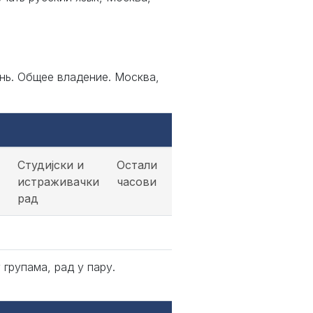
нь. Общее владение. Москва,
Студијски и
Остали
истраживачки
часови
рад
групама, рад у пару.