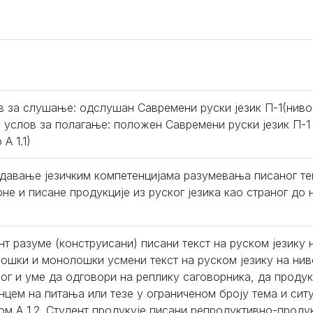
в за слушање: одслушан Савремени руски језик П-1(ниво
1); услов за полагање: положен Савремени руски језик П-1
 А 1.1)
давање језичким компетенцијама разумевања писаног те
рне и писане продукције из руског језика као страног до 
нт разуме (конструисани) писани текст на руском језику н
лошки и монолошки усмени текст на руском језику на ниво
лог и уме да одговори на реплику саговорника, да продук
нцем на питања или тезе у ограниченом броју тема и ситуа
ом А 1.2. Студент продукује писани репродуктивно-проду