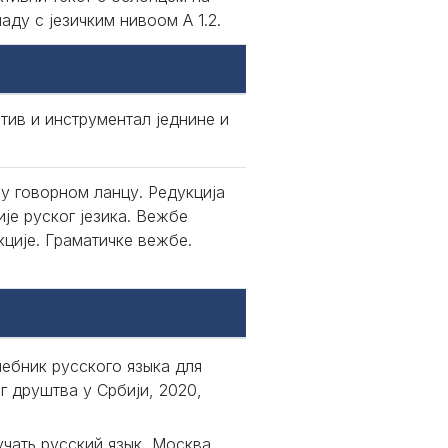
аду с језичким нивоом А 1.2.
тив и инструментал једнине и
 у говорном ланцу. Редукција
је руског језика. Вежбе
кције. Граматичке вежбе.
чебник русского языка для
г друштва у Србији, 2020,
чать русский язык, Москва,