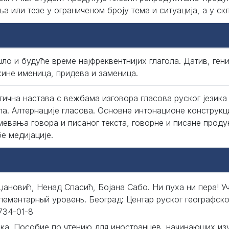
а или тезе у ограниченом броју тема и ситуација, а у скл
ло и будуће време најфреквентнијих глагола. Датив, гени
ине именица, придева и заменица.
тична настава с вежбама изговора гласова руског језика
ла. Алтернације гласова. Основне интонационе конструкци
мевања говора и писаног текста, говорне и писане проду
е медијације.
џановић, Ненад Спасић, Бојана Сабо. Ни пуха ни пера! У
лементарный уровень. Београд: Центар руског географско
734-01-8
ка. Пособие по чтению для иностранцев, начинающих изу