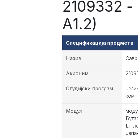
2109332 -
А1.2)
Спецификација предмета
Назив
Савр
Акроним
2109
Студијски програм
Јези
комп
Модул
моду
Буга
Енгл
Јапа