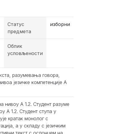
Статус
изборни
предмета
Облик
условљености
кста, разумевања говора,
нивоа језичке компетенције А
а нивоу А 1.2. Студент разуме
у А 1.2. Студент ступа у
ује кратак монолог с
ција, а у складу с језичким
ктивни текст с ослонцем на