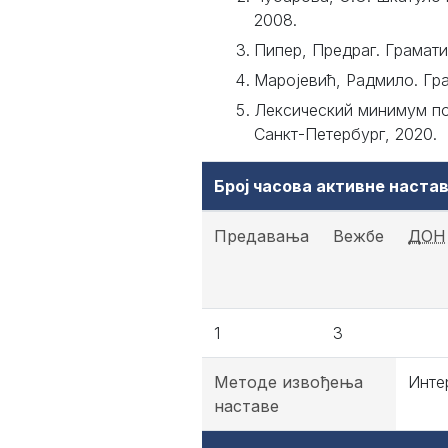
2008.
Пипер, Предраг. Грамати
Маројевић, Радмило. Гра
Лексический минимум по
Санкт-Петербург, 2020.
Број часова активне наст
Предавања
Вежбе
ДОН
1
3
Методе извођења
Инте
наставе