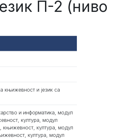
език П-2 (ниво
а књижевност и језик са
карство и информатика, модул
жевност, култура, модул
к, књижевност, култура, модул
њижевност, култура, модул