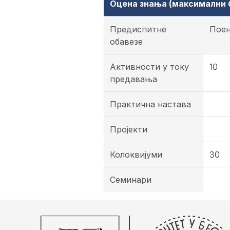
Оцена знања (максимални б
Предиспитне
Пое
обавезе
Активности у току
10
предавања
Практична настава
Пројекти
Колоквијуми
30
Семинари