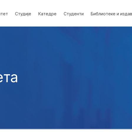
лтет
Студије
Катедре
Студенти
Библиотеке и изда
ета