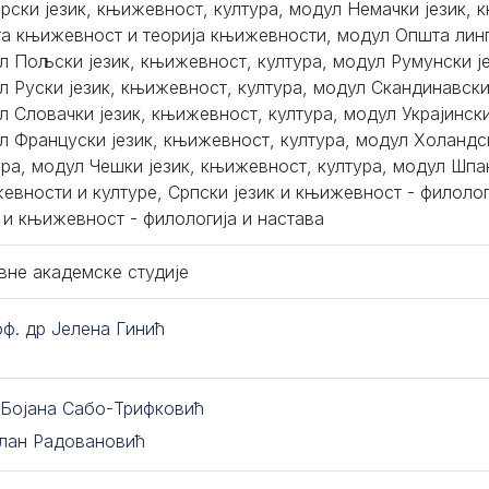
рски језик, књижевност, култура, модул Немачки језик, 
а књижевност и теорија књижевности, модул Општа лингв
л Пољски језик, књижевност, култура, модул Румунски је
л Руски језик, књижевност, култура, модул Скандинавски
л Словачки језик, књижевност, култура, модул Украјински
л Француски језик, књижевност, култура, модул Холандс
ура, модул Чешки језик, књижевност, култура, модул Шпан
евности и културе, Српски језик и књижевност - филолог
к и књижевност - филологија и настава
вне академске студије
оф. др Јелена Гинић
 Бојана Сабо-Трифковић
лан Радовановић