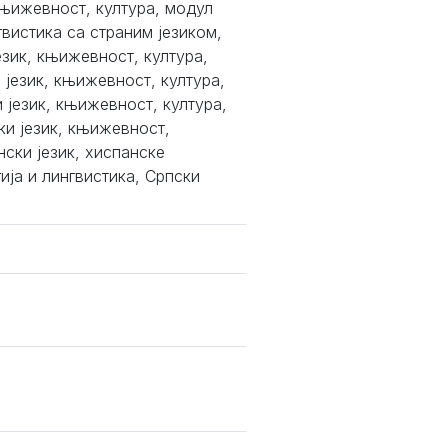
књижевност, култура, модул
истика са страним језиком,
зик, књижевност, култура,
 језик, књижевност, култура,
 језик, књижевност, култура,
ки језик, књижевност,
ски језик, хиспанске
ија и лингвистика, Српски