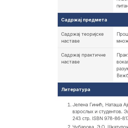
питањ
Садржај предмета
Садржај теоријске
Прош
наставе
множ
Садржај практичне
Прак
наставе
вока
разу
Вежб
Литература
Јелена Гинић, Наташа Ај
взрослых и студентов. Э
243 стр. ISBN 978-86-81
Чубарова, Э.О. Шкатулоч