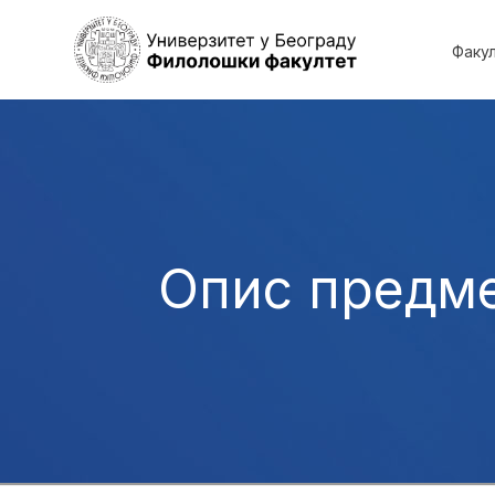
Факу
Опис предм