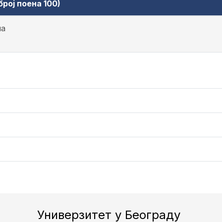
рој поена 100)
на
Универзитет у Београду