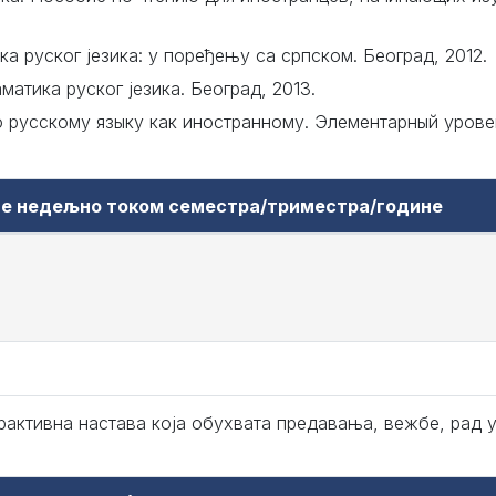
ка руског језика: у поређењу са српском. Београд, 2012.
матика руског језика. Београд, 2013.
 русскому языку как иностранному. Элементарный урове
аве недељно током семестра/триместра/године
рактивна настава која обухвата предавања, вежбе, рад у 