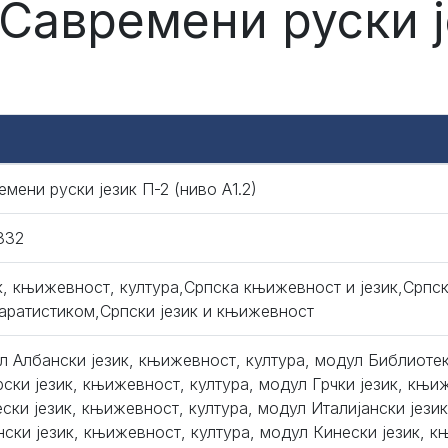
 Савремени руски ј
емени руски језик П-2 (ниво А1.2)
332
к, књижевност, култура,Српска књижевност и језик,Српск
аратистиком,Српски језик и књижевност
л Албански језик, књижевност, култура, модул Библиоте
рски језик, књижевност, култура, модул Грчки језик, књи
ески језик, књижевност, култура, модул Италијански јези
нски језик, књижевност, култура, модул Кинески језик, к