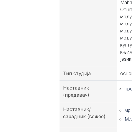
Мађа
Општ
моду
моду
моду
моду
култ
књиж
јези
Тип студија
осно
Наставник
пр
(предавач)
Наставник/
мр
сарадник (вежбе)
Ми