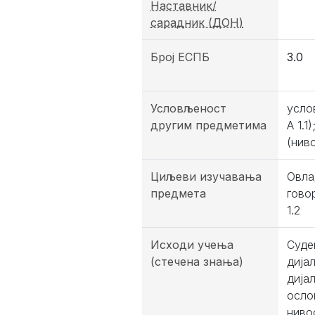
Наставник/
сарадник (ДОН)
Број ЕСПБ
3.0
Условљеност
усло
другим предметима
А 1.
(ниво
Циљеви изучавања
Овла
предмета
гово
1.2
Исходи учења
Суде
(стечена знања)
дија
дија
осло
ниво