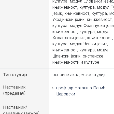
култура, модул Словачки језик
књижевност, култура, модул Т
језик, књижевност, култура, м
Украјински језик, књижевност,
култура, модул Француски јези
књижевност, култура, модул
Холандски језик, књижевност,
култура, модул Чешки језик,
књижевност, култура, модул
Шпански језик, хиспанске
књижевности и културе
Тип студија
основне академске студије
Наставник
проф. др Наталија Панић
(предавач)
Церовски
Наставник/
сарадник (вежбе)