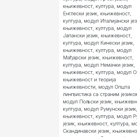
књижевност, култура, модул
Енглески језик, књижевност,
култура, модул Италијански јез
књижевност, култура, модул
Јапански језик, књижевност,
култура, модул Кинески језик,
књижевност, култура, модул
Мађарски језик, књижевност,
култура, модул Немачки језик,
књижевност, култура, модул 
књижевност и теорија
књижевности, модул Општа
лингвистика са страним језико
модул Пољски језик, књижевн
култура, модул Румунски језик
књижевност, култура, модул Р
језик, књижевност, култура, м
Скандинавски језик, књижевно