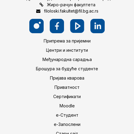
Жиро-рачун факултета
filoloski.fakultet@fil.bg.ac.rs
Припрема за пријемни
Центри и институти
Међународна сарадња
Брошура за будуће студенте
Пријава кварова
Приватност
Сертификати
Moodle
е-Студент
е-Запослени
Стари сајт