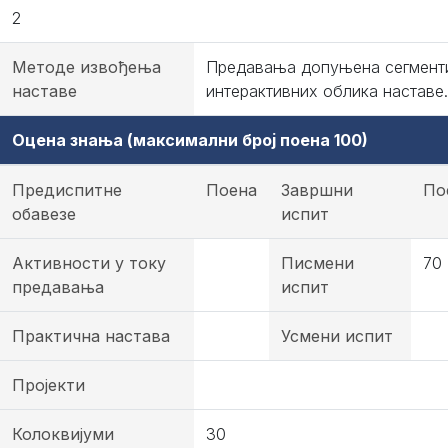
2
Методе извођења
Предавања допуњена сегмент
наставе
интерактивних облика наставе.
Оцена знања (максимални број поена 100)
Предиспитне
Поена
Завршни
По
обавезе
испит
Активности у току
Писмени
70
предавања
испит
Практична настава
Усмени испит
Пројекти
Колоквијуми
30