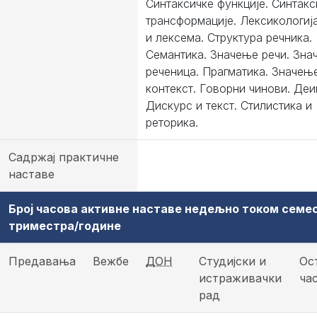
Синтаксичке функције. Синтакс
трансформације. Лексикологија
и лексема. Структура речника.
Семантика. Значење речи. Зна
реченица. Прагматика. Значењ
контекст. Говорни чинови. Деи
Дискурс и текст. Стилистика и
реторика.
Садржај практичне
наставе
Број часова активне наставе недељно током семе
триместра/године
Предавања
Вежбе
ДОН
Студијски и
Ос
истраживачки
ча
рад