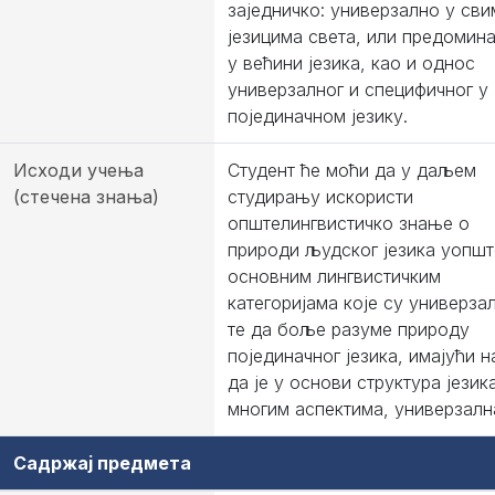
заједничко: универзално у сви
језицима света, или предомин
у већини језика, као и однос
универзалног и специфичног у
појединачном језику.
Исходи учења
Студент ће моћи да у даљем
(стечена знања)
студирању искористи
општелингвистичко знање о
природи људског језика уопшт
основним лингвистичким
категоријама које су универза
те да боље разуме природу
појединачног језика, имајући н
да је у основи структура језика
многим аспектима, универзалн
Садржај предмета