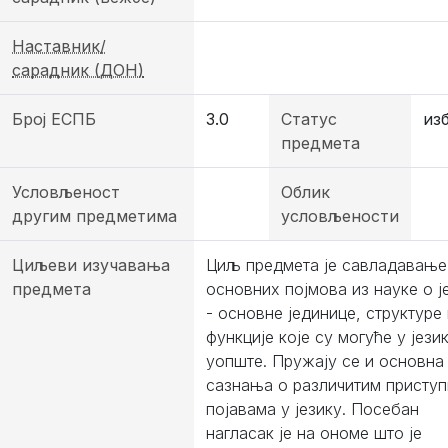
Наставник/
сарадник (ДОН)
Број ЕСПБ
3.0
Статус
из
предмета
Условљеност
Облик
другим предметима
условљености
Циљеви изучавања
Циљ предмета је савладавање
предмета
основних појмова из науке о ј
- основне јединице, структуре 
функције које су могуће у јези
уопште. Пружају се и основна
сазнања о различитим присту
појавама у језику. Посебан
нагласак је на ономе што је