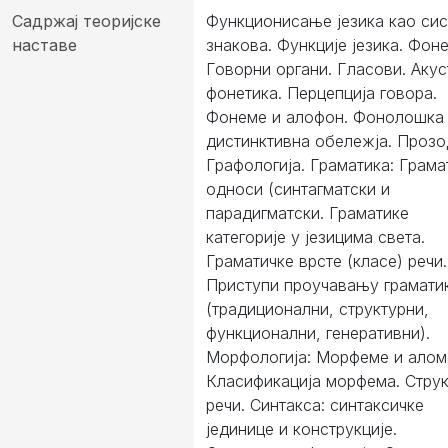
Садржај теоријске
Функционисање језика као си
наставе
знакова. Функције језика. Фоне
Говорни органи. Гласови. Акус
фонетика. Перцепција говора.
Фонеме и алофон. Фонолошка
дистинктивна обележја. Прозо
Графологија. Граматика: Грама
односи (синтагматски и
парадигматски. Граматике
категорије у језицима света.
Граматичке врсте (класе) речи.
Приступи проучавању грамати
(традиционални, структурни,
функционални, генеративни).
Морфологија: Морфеме и алом
Класификација морфема. Стру
речи. Синтакса: синтаксичке
јединице и конструкције.