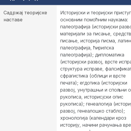
Садржај теоријске
Историјски и теоријски присту
наставе
основним помоћним наукама:
палеографија (историјски разво
материјали за писање, средств
писање, историја писма, латин
палеографија, ћирилска
палеографија); дипломатика
(историјски развој, врсте испр
структура исправе, фалсификат
сфрагистика (облици и врсте
печата); егдотика (историјски
развој, унутрашњи и спољни 
рукописа, историсјски опис
рукописа); генеалогија (истори
развој, генеалошко стабло);
хронологија (календари кроз
историју, начини рачунања вр