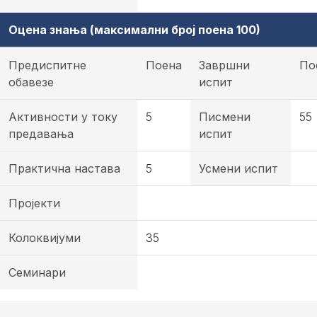
Оцена знања (максимални број поена 100)
Предиспитне
Поена
Завршни
По
обавезе
испит
Активности у току
5
Писмени
55
предавања
испит
Практична настава
5
Усмени испит
Пројекти
Колоквијуми
35
Семинари