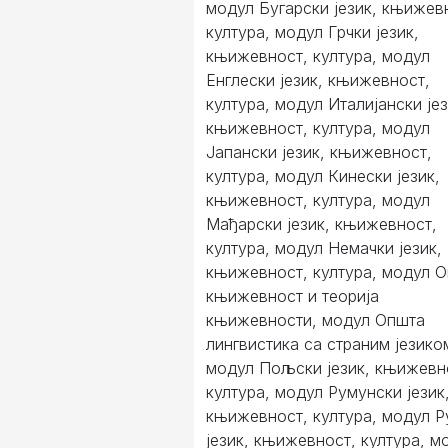
модул Бугарски језик, књижев
култура, модул Грчки језик,
књижевност, култура, модул
Енглески језик, књижевност,
култура, модул Италијански јез
књижевност, култура, модул
Јапански језик, књижевност,
култура, модул Кинески језик,
књижевност, култура, модул
Мађарски језик, књижевност,
култура, модул Немачки језик,
књижевност, култура, модул 
књижевност и теорија
књижевности, модул Општа
лингвистика са страним језико
модул Пољски језик, књижевн
култура, модул Румунски језик
књижевност, култура, модул Р
језик, књижевност, култура, м