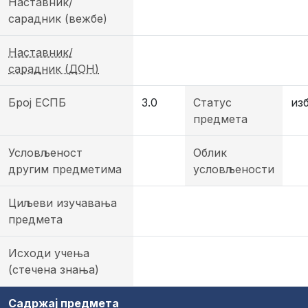
Наставник/
сарадник (вежбе)
Наставник/
сарадник (ДОН)
Број ЕСПБ
3.0
Статус
из
предмета
Условљеност
Облик
другим предметима
условљености
Циљеви изучавања
предмета
Исходи учења
(стечена знања)
Садржај предмета