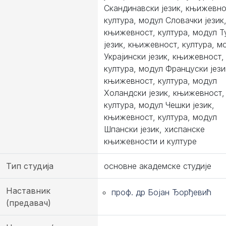
Скандинавски језик, књижевно
култура, модул Словачки језик
књижевност, култура, модул Т
језик, књижевност, култура, м
Украјински језик, књижевност,
култура, модул Француски јези
књижевност, култура, модул
Холандски језик, књижевност,
култура, модул Чешки језик,
књижевност, култура, модул
Шпански језик, хиспанске
књижевности и културе
Тип студија
основне академске студије
Наставник
проф. др Бојан Ђорђевић
(предавач)