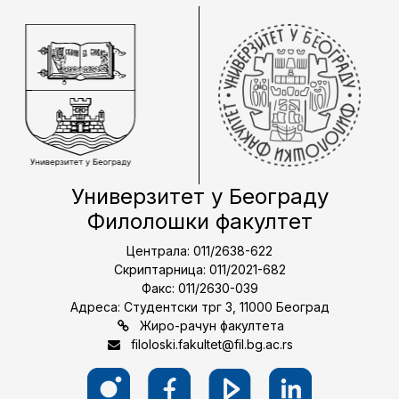
Универзитет у Београду
Филолошки факултет
Централа: 011/2638-622
Скриптарница: 011/2021-682
Факс: 011/2630-039
Адреса: Студентски трг 3, 11000 Београд
Жиро-рачун факултета
filoloski.fakultet@fil.bg.ac.rs