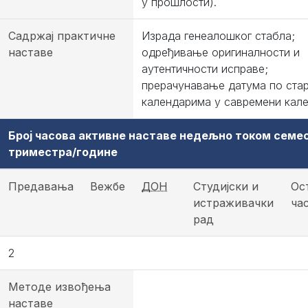
у прошлости).
Садржај практичне
Израда генеалошког стабла;
наставе
одређивање оригиналности и
аутентичности исправе;
прерачунавање датума по ста
календарима у савремени кале
Број часова активне наставе недељно током семе
триместра/године
Предавања
Вежбе
ДОН
Студијски и
Ос
истраживачки
ча
рад
2
Методе извођења
наставе