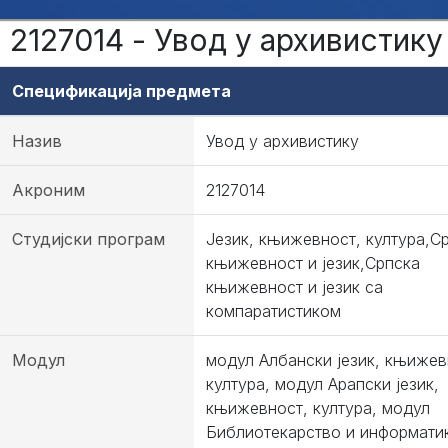
2127014 - Увод у архивистику
Спецификација предмета
Назив
Увод у архивистику
Акроним
2127014
Студијски програм
Језик, књижевност, култура,С
књижевност и језик,Српска
књижевност и језик са
компаратистиком
Модул
модул Албански језик, књижев
култура, модул Арапски језик,
књижевност, култура, модул
Библиотекарство и информати