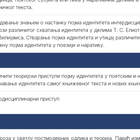
ичког текста.
давање знањем о настанку појма идентитета интердисци
ози различитог схватања идентитета у делима Т. С. Елиота
 Вилијамса. Стварање појма идентитета и утицај различит
ену појма идентитета у поезији и наративу.
ичити теоријски приступи појму идентитета у поетским и 
чавање идентитета самог књижевног текста и нових књи
рдисциплинарни приступ
роза у светлу постмодерних одлика и теорија, Павић из