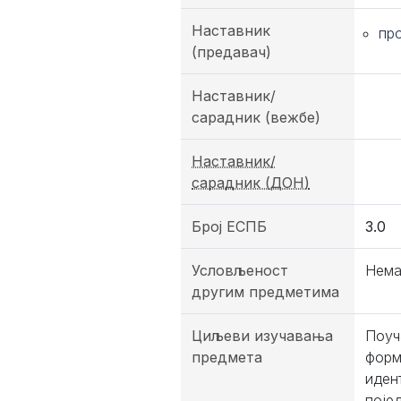
Наставник
пр
(предавач)
Наставник/
сарадник (вежбе)
Наставник/
сарадник (ДОН)
Број ЕСПБ
3.0
Условљеност
Нема
другим предметима
Циљеви изучавања
Поуч
предмета
форм
идент
поје