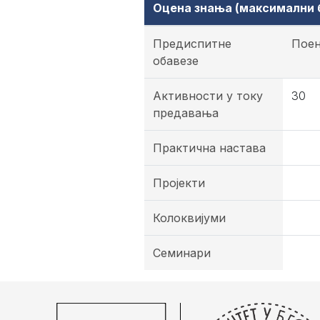
Оцена знања (максимални б
Предиспитне
Пое
обавезе
Активности у току
30
предавања
Практична настава
Пројекти
Колоквијуми
Семинари