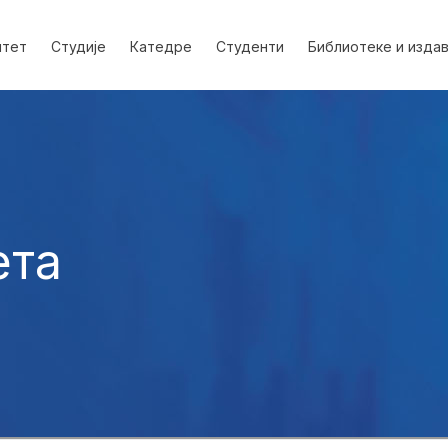
лтет
Студије
Катедре
Студенти
Библиотеке и изда
ета