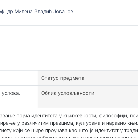
оф. др Милена Владић Јованов
Статус предмета
 условa.
Облик условљености
авање појма идентитета у књижевности, филозофији, пси
ирање у различитим правцима, културама и наравно књиж
иету који се шире проучава као што је идентитет у традиц
динца, поетског субјекта или лика у наративним делима а