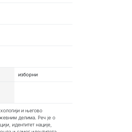
изборни
хологији и његово
евним делима. Реч је о
ији, идентитет нације,
 онда и самог идентитета