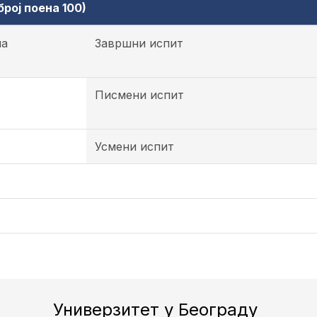
рој поена 100)
на
Завршни испит
Писмени испит
Усмени испит
Универзитет у Београду