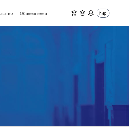
ћир
ваштво
Обавештења