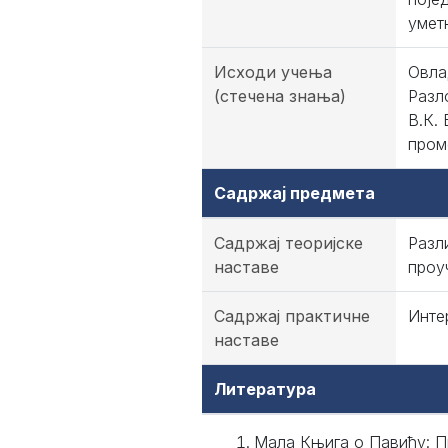
уметн
Исходи учења
Овла
(стечена знања)
Разл
В.К.
пром
Садржај предмета
Садржај теоријске
Разл
наставе
проу
Садржај практичне
Инте
наставе
Литература
Мала Књига о Павићу: П