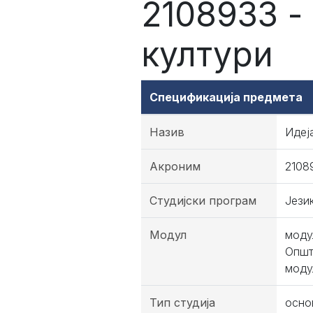
2108933 -
култури
Спецификација предмета
Назив
Идеј
Акроним
2108
Студијски програм
Јези
Модул
моду
Општ
моду
Тип студија
осно