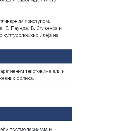
плинарним приступом.
, Е. Паунда, В. Стивенса и
их културолошких идеја на
наративним текстовима али и
жевних облика.
међу постмодернизма и