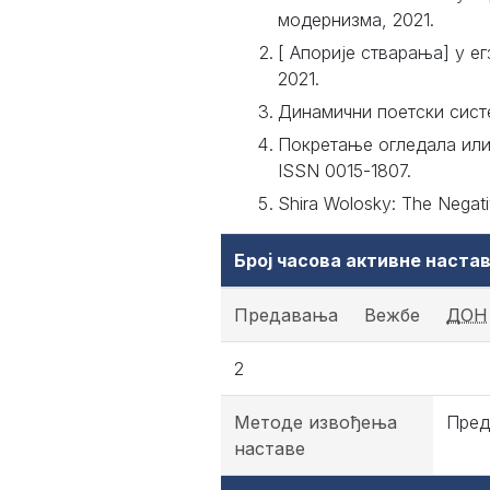
модернизма, 2021.
[ Апорије стварања] у ег
2021.
Динамични поетски систе
Покретање огледала или 
ISSN 0015-1807.
Shira Wolosky: The Negati
Број часова активне наст
Предавања
Вежбе
ДОН
2
Методе извођења
Пред
наставе