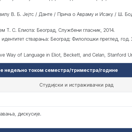
зилу В. Б. Јејтс / Данте / Прича о Авраму и Исаку / Ш. Бо
м Т. С. Елиота: Београд, Службени гласник, 2014.
идентитет стварања: Београд: Филолошки преглед, год. 201
ve Way of Language in Eliot, Beckett, and Celan, Stanford Un
аве недељно током семестра/триместра/године
Студијски и истраживачки рад
авања, дискусије.