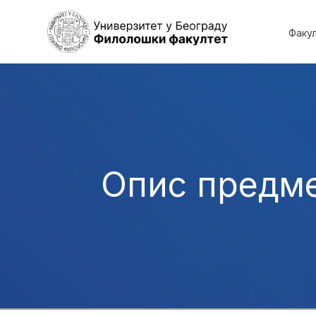
Факу
Опис предм