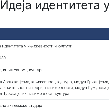
 Идеја идентитета
а идентитета у књижевности и култури
933
к, књижевност, култура
л Арапски језик, књижевност, култура, модул Грчки језик
а књижевност и теорија књижевности, модул Румунски је
л Турски језик, књижевност, култура
вне академске студије