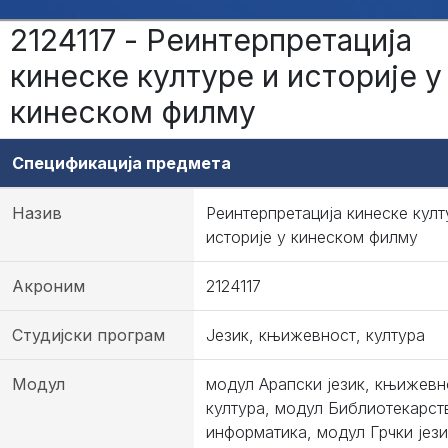
2124117 - Реинтерпретација
кинеске културе и историје у
кинеском филму
Спецификација предмета
Назив
Реинтерпретација кинеске култ
историје у кинеском филму
Акроним
2124117
Студијски програм
Језик, књижевност, култура
Модул
модул Арапски језик, књижевн
култура, модул Библиотекарст
информатика, модул Грчки јези