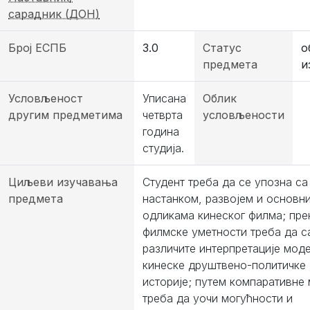
сарадник (ДОН)
Број ЕСПБ
3.0
Статус
о
предмета
и
Условљеност
Уписана
Облик
другим предметима
четврта
условљености
година
студија.
Циљеви изучавања
Студент треба да се упозна са
предмета
настанком, развојем и основн
одликама кинеског филма; пре
филмске уметности треба да с
различите интерпретације мод
кинеске друштвено-политичке
историје; путем компаративне
треба да уочи могућности и