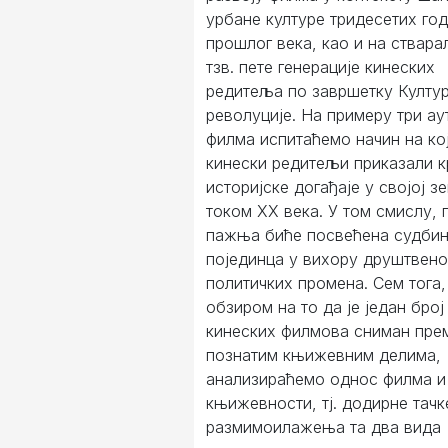
урбане културе тридесетих го
прошлог века, као и на ствар
тзв. пете генерације кинеских
редитеља по завршетку Култу
револуције. На примеру три ау
филма испитаћемо начин на ко
кинески редитељи приказали к
историјске догађаје у својој 
током XX века. У том смислу,
пажња биће посвећена судби
појединца у вихору друштвено
политичких промена. Сем тога,
обзиром на то да је један број
кинеских филмова сниман пре
познатим књижевним делима,
анализираћемо однос филма и
књижевности, тј. додирне тачк
размимоилажења та два вида