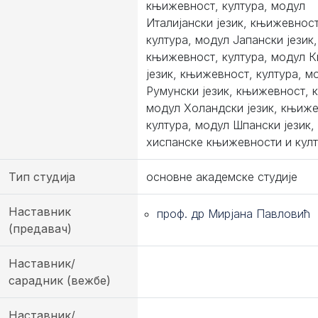
књижевност, култура, модул
Италијански језик, књижевност
култура, модул Јапански језик,
књижевност, култура, модул К
језик, књижевност, култура, м
Румунски језик, књижевност, к
модул Холандски језик, књиже
култура, модул Шпански језик,
хиспанске књижевности и кул
Тип студија
основне академске студије
Наставник
проф. др Мирјана Павловић
(предавач)
Наставник/
сарадник (вежбе)
Наставник/