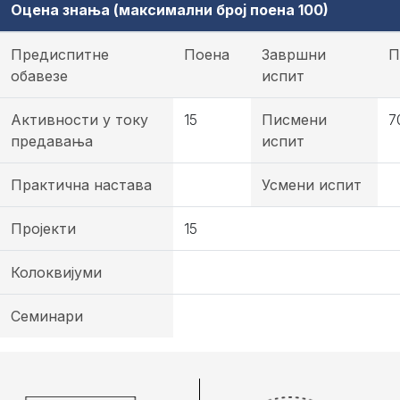
Оцена знања (максимални број поена 100)
Предиспитне
Поена
Завршни
П
обавезе
испит
Активности у току
15
Писмени
7
предавања
испит
Практична настава
Усмени испит
Пројекти
15
Колоквијуми
Семинари