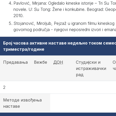
Pavlović, Mirjana: Ogledalo kineske istorije – Tri Su T
novele. U: Su Tong: Žene i konkubine. Beograd: Geop
2010.
Stojanović, Miroljub, Pejzaž u igranom filmu kineskog
govornog područja - njegovi neposredni izvori i emana
Број часова активне наставе недељно током семе
триместра/године
Предавања
Вежбе
ДОН
Студијски и
О
истраживачки
ч
рад
2
Методе извођења
наставе