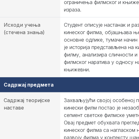
ограничења филмског и књиже
израза.
Исходи учења
Студент описује настанак и ра
(стечена знања)
кинеског филма, објашњава њ
основне одлике, тумачи начин 
је историја представљена на 
филму, анализира сличности и
филмског наратива у односу н
књижевни.
Садржај предмета
Садржај теоријске
Захваљујући својој особеној п
наставе
кинески филм постао је незао
сегмент светске филмске умет
Овај предмет обухвата прегле
кинеског филма са нагласком 
развоју филма у контексту шан