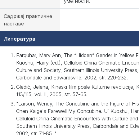
уметности.
Садржај практичне
наставе
Литература
Farquhar, Mary Ann, The “Hidden” Gender in Yellow Ea
Kuoshu, Harry (ed.), Celluloid China Cinematic Encoun
Culture and Society, Southern Illinois University Press,
Carbondale and Edwardsville, 2002, str. 220-232.
Gledić, Jelena, Kineski film posle Kulturne revolucije, K
113/115, vol. II, 2005, str. 57-65.
"Larson, Wendy, The Concubine and the Figure of His
Chen Kaige's Farewell My Concubine. U: Kuoshu, Harr
Celluloid China Cinematic Encounters with Culture and
Southern Illinois University Press, Carbondale and Edw
2002, str. 71-85. "