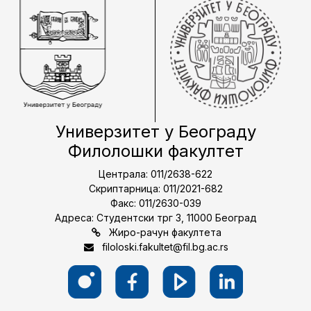
Универзитет у Београду
Филолошки факултет
Централа: 011/2638-622
Скриптарница: 011/2021-682
Факс: 011/2630-039
Адреса: Студентски трг 3, 11000 Београд
Жиро-рачун факултета
filoloski.fakultet@fil.bg.ac.rs