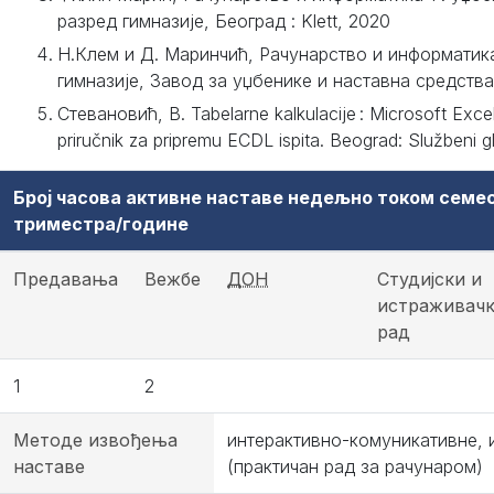
разред гимназије, Београд : Klett, 2020
Н.Клем и Д. Маринчић, Рачунарство и информатика 
гимназије, Завод за уџбенике и наставна средства,
Стевановић, В. Tabelarne kalkulacije : Microsoft Excel
priručnik za pripremu ECDL ispita. Beograd: Službeni gl
Број часова активне наставе недељно током семе
триместра/године
Предавања
Вежбе
ДОН
Студијски и
истраживач
рад
1
2
Методе извођења
интерактивно-комуникативне, 
наставе
(практичан рад за рачунаром)