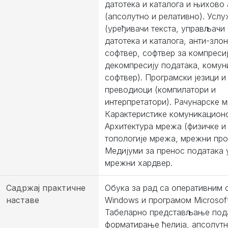
датотека и каталога и њихово
(апсолутно и релативно). Усл
(уређивачи текста, управљачи
датотека и каталога, анти-зло
софтвер, софтвер за компресиј
декомпресију података, комун
софтвер). Програмски језици и 
преводиоци (компилатори и
интерпретатори). Рачунарске 
Карактеристике комуникационо
Архитектура мрежа (физичке и
топологије мрежа, мрежни про
Медијуми за пренос података 
мрежни хардвер.
Садржај практичне
Обука за рад са оперативним 
наставе
Windows и програмом Microsoft
Табеларно представљање под
форматирање ћелија, апсолутн