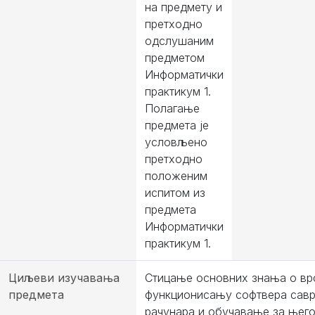
на предмету и
претходно
одслушаним
предметом
Информатички
практикум 1.
Полагање
предмета је
условљено
претходно
положеним
испитом из
предмета
Информатички
практикум 1.
Циљеви изучавања
Стицање основних знања о вр
предмета
функционисању софтвера сав
рачунара и обучавање за њего