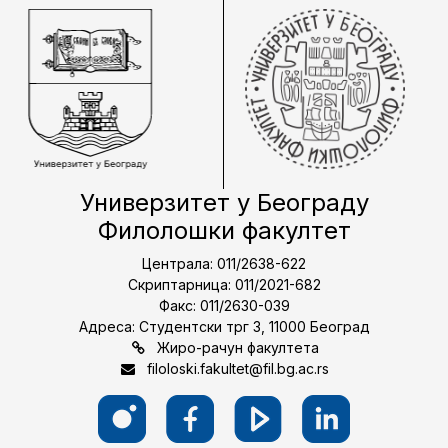
Универзитет у Београду
Филолошки факултет
Централа: 011/2638-622
Скриптарница: 011/2021-682
Факс: 011/2630-039
Адреса: Студентски трг 3, 11000 Београд
Жиро-рачун факултета
filoloski.fakultet@fil.bg.ac.rs