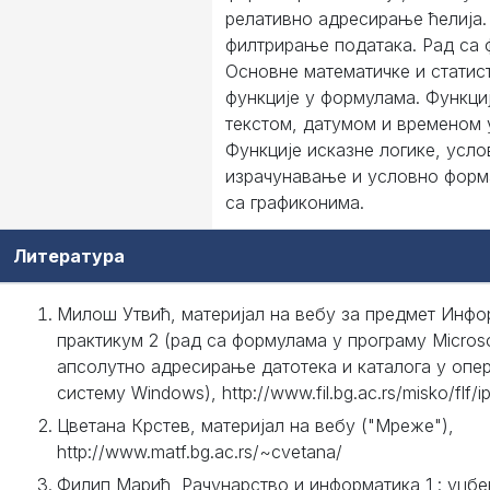
релативно адресирање ћелија.
филтрирање података. Рад са 
Основне математичке и статис
функције у формулама. Функциј
текстом, датумом и временом 
Функције исказне логике, усло
израчунавање и условно форм
са графиконима.
Литература
Милош Утвић, материјал на вебу за предмет Инфо
практикум 2 (рад са формулама у програму Microso
апсолутно адресирање датотека и каталога у опе
систему Windows), http://www.fil.bg.ac.rs/misko/flf/ip
Цветана Крстев, материјал на вебу ("Мреже"),
http://www.matf.bg.ac.rs/~cvetana/
Филип Марић, Рачунарство и информатика 1 : уџбе