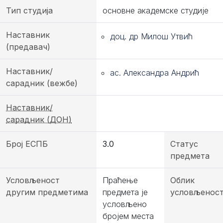
Тип студија
основне академске студије
Наставник
доц. др Милош Утвић
(предавач)
Наставник/
ас. Александра Андрић
сарадник (вежбе)
Наставник/
сарадник (ДОН)
Број ЕСПБ
3.0
Статус
предмета
Условљеност
Праћење
Облик
другим предметима
предмета је
условљенос
условљено
бројем места