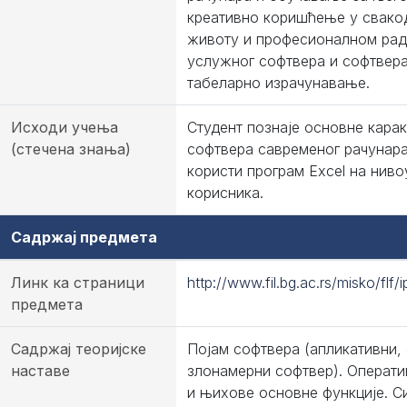
креативно коришћење у свак
животу и професионалном рад
услужног софтвера и софтвера
табеларно израчунавање.
Исходи учења
Студент познаје основне кара
(стечена знања)
софтвера савременог рачунара
користи програм Excel на ниво
корисника.
Садржај предмета
Линк ка страници
http://www.fil.bg.ac.rs/misko/flf/i
предмета
Садржај теоријске
Појам софтвера (апликативни,
наставе
злонамерни софтвер). Операти
и њихове основне функције. С