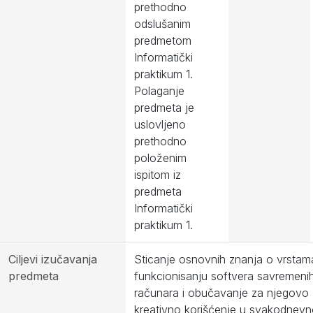
prethodno
odslušanim
predmetom
Informatički
praktikum 1.
Polaganje
predmeta je
uslovljeno
prethodno
položenim
ispitom iz
predmeta
Informatički
praktikum 1.
Ciljevi izučavanja
Sticanje osnovnih znanja o vrstama
predmeta
funkcionisanju softvera savremeni
računara i obučavanje za njegovo a
kreativno korišćenje u svakodnev