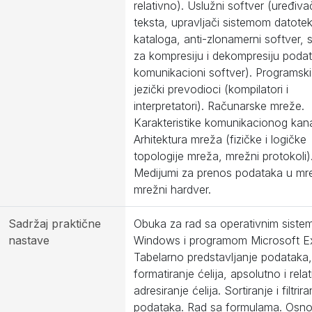
relativno). Uslužni softver (uređiva
teksta, upravljači sistemom datotek
kataloga, anti-zlonamerni softver, 
za kompresiju i dekompresiju poda
komunikacioni softver). Programski j
jezički prevodioci (kompilatori i
interpretatori). Računarske mreže.
Karakteristike komunikacionog kana
Arhitektura mreža (fizičke i logičke
topologije mreža, mrežni protokoli)
Medijumi za prenos podataka u mre
mrežni hardver.
Sadržaj praktične
Obuka za rad sa operativnim sist
nastave
Windows i programom Microsoft Ex
Tabelarno predstavljanje podataka,
formatiranje ćelija, apsolutno i rela
adresiranje ćelija. Sortiranje i filtrira
podataka. Rad sa formulama. Osn