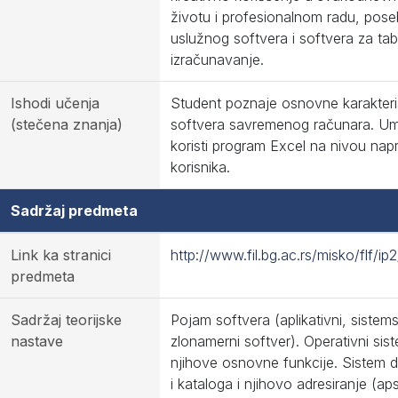
životu i profesionalnom radu, pos
uslužnog softvera i softvera za ta
izračunavanje.
Ishodi učenja
Student poznaje osnovne karakteri
(stečena znanja)
softvera savremenog računara. U
koristi program Excel na nivou na
korisnika.
Sadržaj predmeta
Link ka stranici
http://www.fil.bg.ac.rs/misko/flf/ip2
predmeta
Sadržaj teorijske
Pojam softvera (aplikativni, sistemsk
nastave
zlonamerni softver). Operativni sist
njihove osnovne funkcije. Sistem 
i kataloga i njihovo adresiranje (ap