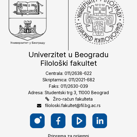
Univerzitet u Beogradu
Filološki fakultet
Centrala: 011/2638-622
Skriptarnica: 011/2021-682
Faks: 011/2630-039
Adresa: Studentski trg 3, 11000 Beograd
Žiro-račun fakulteta
filoloski.fakultet@fil.bg.ac.rs
Priprema za prijemni