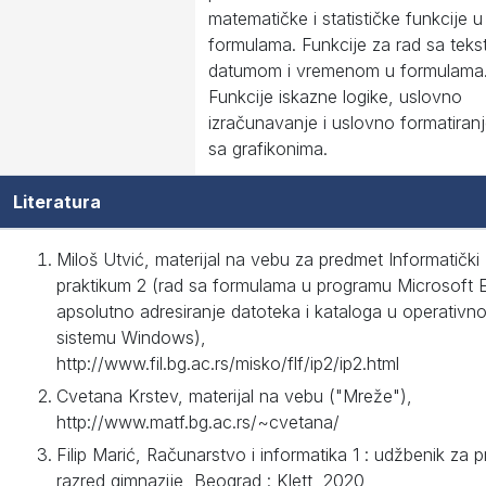
matematičke i statističke funkcije u
formulama. Funkcije za rad sa teks
datumom i vremenom u formulama
Funkcije iskazne logike, uslovno
izračunavanje i uslovno formatiran
sa grafikonima.
Literatura
Miloš Utvić, materijal na vebu za predmet Informatički
praktikum 2 (rad sa formulama u programu Microsoft E
apsolutno adresiranje datoteka i kataloga u operativn
sistemu Windows),
http://www.fil.bg.ac.rs/misko/flf/ip2/ip2.html
Cvetana Krstev, materijal na vebu ("Mreže"),
http://www.matf.bg.ac.rs/~cvetana/
Filip Marić, Računarstvo i informatika 1 : udžbenik za p
razred gimnazije, Beograd : Klett, 2020