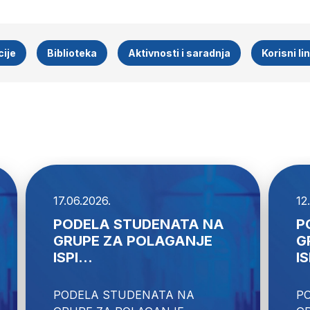
ije
Biblioteka
Aktivnosti i saradnja
Korisni li
17.06.2026.
12
PODELA STUDENATA NA
P
GRUPE ZA POLAGANJE
G
ISPI...
IS
PODELA STUDENATA NA 
P