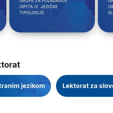
GRUPE ZA POLAGANJE 
G
ISPITA IZ  JEZIČKE 
IS
S
ktorat
stranim jezikom
Lektorat za slo