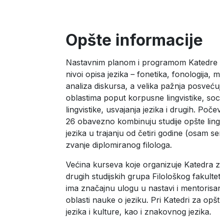
Opšte informacije
Nastavnim planom i programom Katedre za
nivoi opisa jezika – fonetika, fonologija, 
analiza diskursa, a velika pažnja posvećuj
oblastima poput korpusne lingvistike, socio
lingvistike, usvajanja jezika i drugih. Po
26 obavezno kombinuju studije opšte ling
jezika u trajanju od četiri godine (osam s
zvanje diplomiranog filologa.
Većina kurseva koje organizuje Katedra za
drugih studijskih grupa Filološkog fakult
ima značajnu ulogu u nastavi i mentorisa
oblasti nauke o jeziku. Pri Katedri za opš
jezika i kulture, kao i znakovnog jezika.