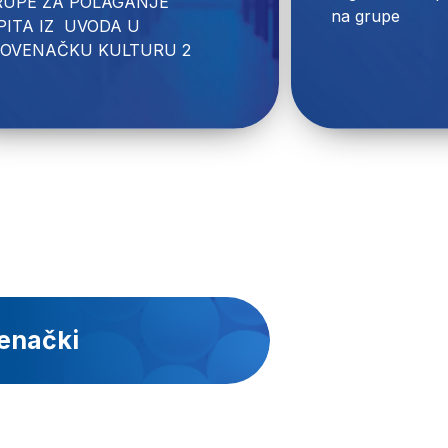
RUPE ZA POLAGANJE 
PITA IZ  UVODA U 
LOVENAČKU KULTURU 2

venački