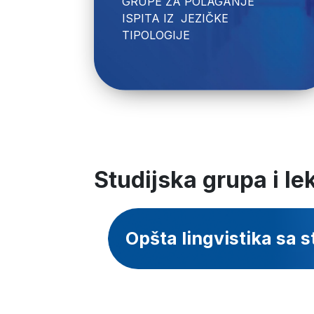
GRUPE ZA POLAGANJE 
ISPITA IZ  JEZIČKE 
Studijska grupa i le
Opšta lingvistika sa 