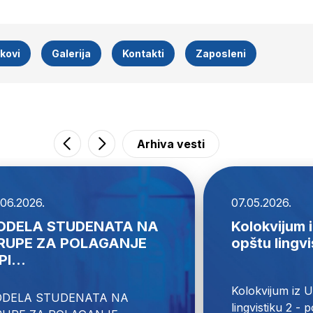
nkovi
Galerija
Kontakti
Zaposleni
Arhiva vesti
.06.2026.
07.05.2026.
ODELA STUDENATA NA
Kolokvijum 
RUPE ZA POLAGANJE
opštu lingvis
PI...
Kolokvijum iz 
ODELA STUDENATA NA 
lingvistiku 2 - 