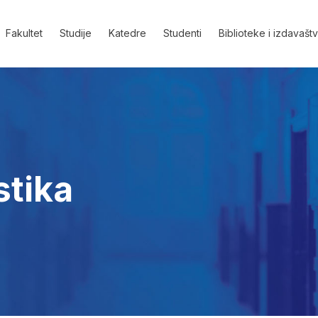
Fakultet
Studije
Katedre
Studenti
Biblioteke i izdavašt
stika