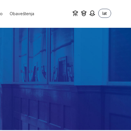
lat
vo
Obaveštenja