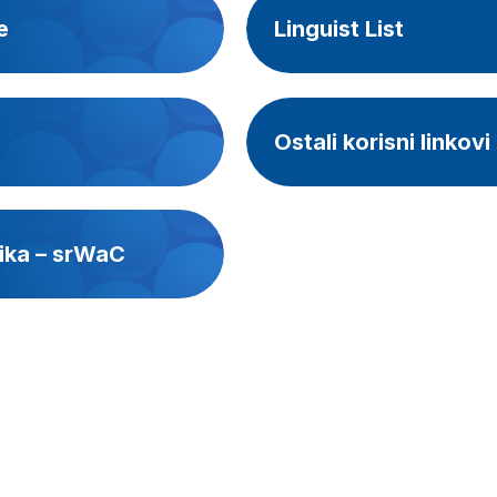
e
Linguist List
Ostali korisni linkovi
zika – srWaC