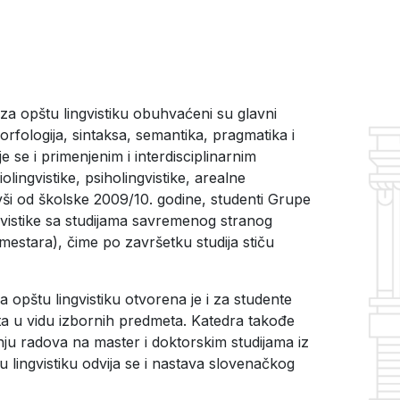
 opštu lingvistiku obuhvaćeni su glavni
morfologija, sintaksa, semantika, pragmatika i
e se i primenjenim i interdisciplinarnim
lingvistike, psiholingvistike, arealne
čevši od školske 2009/10. godine, studenti Grupe
vistike sa studijama savremenog stranog
emestara), čime po završetku studija stiču
 opštu lingvistiku otvorena je i za studente
eta u vidu izbornih predmeta. Katedra takođe
nju radova na master i doktorskim studijama iz
tu lingvistiku odvija se i nastava slovenačkog