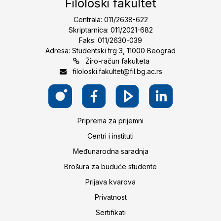
Filološki fakultet
Centrala: 011/2638-622
Skriptarnica: 011/2021-682
Faks: 011/2630-039
Adresa: Studentski trg 3, 11000 Beograd
Žiro-račun fakulteta
filoloski.fakultet@fil.bg.ac.rs
Priprema za prijemni
Centri i instituti
Međunarodna saradnja
Brošura za buduće studente
Prijava kvarova
Privatnost
Sertifikati