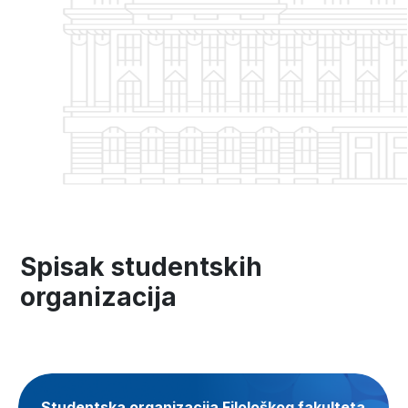
Spisak studentskih
organizacija
Studentska organizacija Filološkog fakulteta