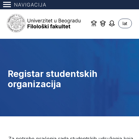
NAVIGACIJA
lat
Registar studentskih
organizacija
Za potrebe praćenja rada studentskih udruženja koja