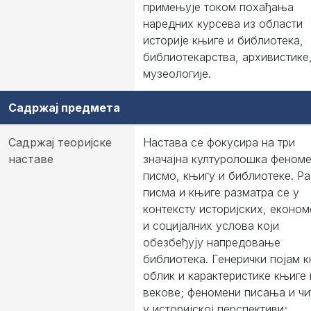
примењује током похађања
наредних курсева из области
историје књиге и библиотека,
библиотекарства, архивистике
музеологије.
Садржај предмета
Садржај теоријске
Настава се фокусира на три
наставе
значајна културолошка феноме
писмо, књигу и библиотеке. Ра
писма и књиге разматра се у
контексту историјских, економ
и социјалних услова који
обезбеђују напредовање
библиотека. Генерички појам к
облик и карактеристике књиге 
векове; феномени писања и ч
у историјској перспективи;