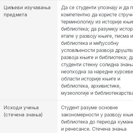
Циљеви изучавања
Да се студенти упознају и да 
предмета
компетентно да користе струч
терминологију из историје књи
библиотека; да разумеју истор
етапе у развоју књиге, писма и
библиотека и међусобну
условљености развоја друштв
развоја књиге и библиотека; д
студенти стекну солидна знањ
неопходна за наредне курсеве
области историје књиге и
библиотека, архивистике,
музеологије и библиотекарства
Исходи учења
Студент разуме основне
(стечена знања)
закономерности у развоју књи
библиотека до периода хуман
и ренесансе. Стечена знања