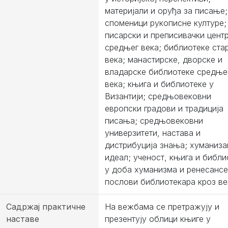
материјали и оруђа за писање;
споменици рукописне културе;
писарски и преписивачки цент
средњег века; библиотеке ста
века; манастирске, дворске и
владарске библиотеке средње
века; књига и библиотеке у
Византији; средњовековни
европски градови и традиција
писања; средњовековни
универзитети, настава и
дистрибуција знања; хуманиза
идеал; ученост, књига и библи
у доба хуманизма и ренесансе
послови библиотекара кроз ве
Садржај практичне
На вежбама се претражују и
наставе
презентују облици књиге у