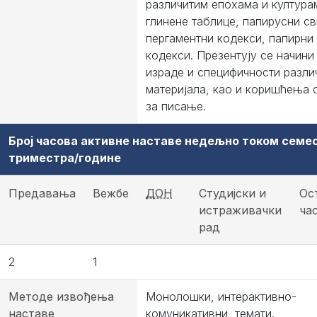
различитим епохама и култура
глинене таблице, папирусни св
пергаментни кодекси, папирни
кодекси. Презентују се начини
израде и специфичности разли
материјала, као и коришћења 
за писање.
Број часова активне наставе недељно током семе
триместра/године
Предавања
Вежбе
ДОН
Студијски и
Ос
истраживачки
ча
рад
2
1
Методе извођења
Монолошки, интерактивно-
наставе
комуникативни, темати.