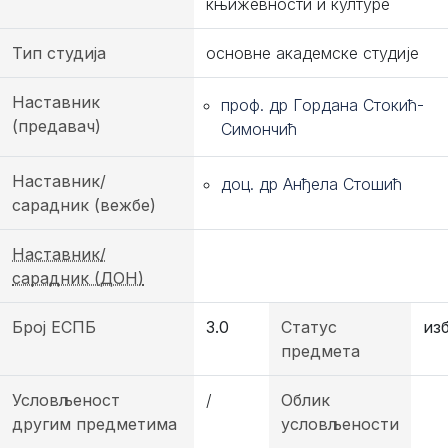
књижевности и културе
Тип студија
основне академске студије
Наставник
проф. др Гордана Стокић-
(предавач)
Симончић
Наставник/
доц. др Анђела Стошић
сарадник (вежбе)
Наставник/
сарадник (ДОН)
Број ЕСПБ
3.0
Статус
из
предмета
Условљеност
/
Облик
другим предметима
условљености