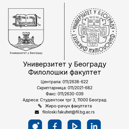
Универзитет у Београду
Филолошки факултет
Централа: 011/2638-622
Скриптарница: 011/2021-682
Факс: 011/2630-039
Адреса: Студентски трг 3, 11000 Београд
Жиро-рачун факултета
filoloski.fakultet@fil.bg.ac.rs