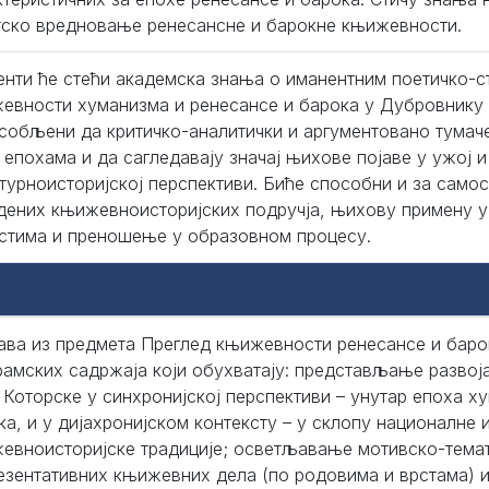
тско вредновање ренесансне и барокне књижевности.
енти ће стећи академска знања о иманентним поетичко-
евности хуманизма и ренесансе и барока у Дубровнику 
собљени да критичко-аналитички и аргументовано тумаче
 епохама и да сагледавају значај њихове појаве у ужој 
лтурноисторијској перспективи. Биће способни и за само
дених књижевноисторијских подручја, њихову примену 
стима и преношење у образовном процесу.
ава из предмета Преглед књижевности ренесансе и баро
рамских садржаја који обухватају: представљање разво
 Которске у синхронијској перспективи – унутар епоха х
ка, и у дијахронијском контексту – у склопу националне 
евноисторијске традиције; осветљавање мотивско-темат
езентативних књижевних дела (по родовима и врстама) 