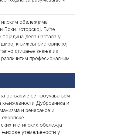
стилским обележјима
и Боки Которској. Биће
 поједина дела настала у
и широј књижевноисторијској
стално стицање знања из
у различитим професионалним
ка остварује се проучавањем
ја књижевности Дубровника и
уманизма и ренесансе и
и европске
ских и стилских обележја
и њихове утемељености у