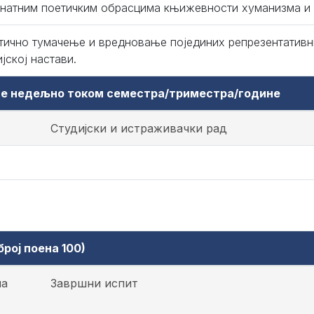
натним поетичким обрасцима књижевности хуманизма и 
тично тумачење и вредновање појединих репрезентативн
јској настави.
аве недељно током семестра/триместра/године
Студијски и истраживачки рад
рој поена 100)
на
Завршни испит