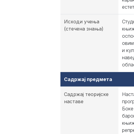
есте
Исходи учења
Студ
(стечена знања)
књиж
оспо
овим
и ку
наве
обла
Садржај предмета
Садржај теоријске
Наст
наставе
прог
Боке
баро
књиж
репр