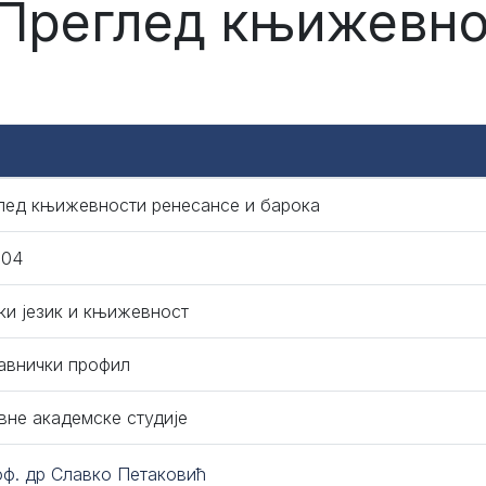
 Преглед књижевно
лед књижевности ренесансе и барока
104
ки језик и књижевност
авнички профил
вне академске студије
оф. др Славко Петаковић