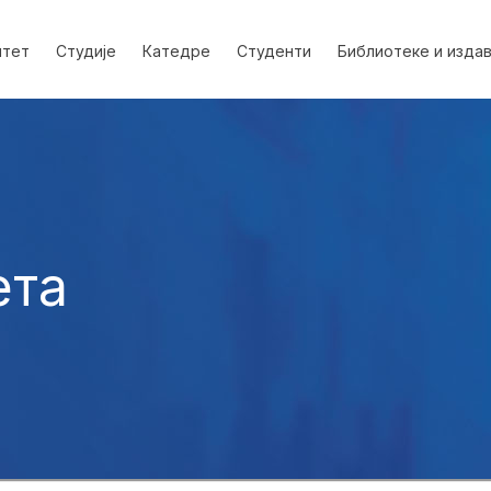
лтет
Студије
Катедре
Студенти
Библиотеке и изда
ета