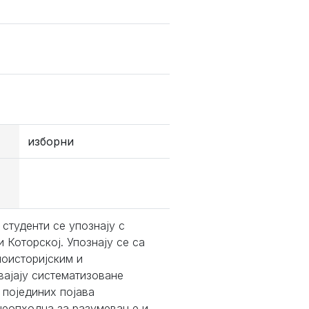
изборни
студенти се упознају с
Которској. Упознају се са
оисторијским и
вајају систематизоване
 појединих појава
 неопходна за разумевање и