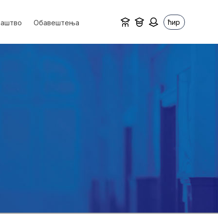
ћир
ваштво
Обавештења