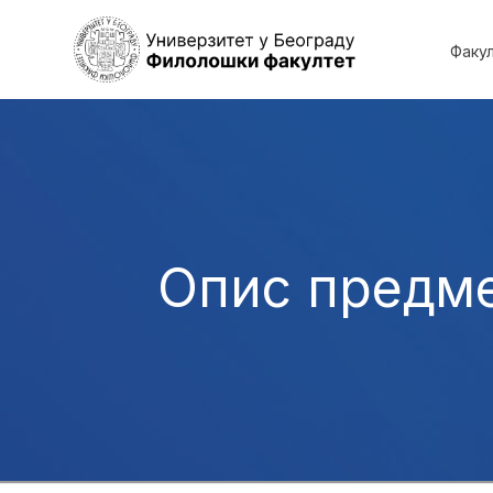
Факу
Опис предм