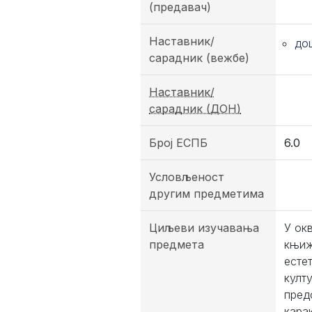
(предавач)
Наставник/
до
сарадник (вежбе)
Наставник/
сарадник (ДОН)
Број ЕСПБ
6.0
Условљеност
другим предметима
Циљеви изучавања
У ок
предмета
књиж
есте
култ
пред
кара