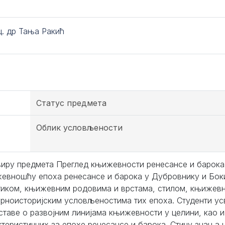
ц. др Тања Ракић
Статус предмета
Облик условљености
виру предмета Преглед књижевности ренесансе и барока 
евношћу епоха ренесансе и барока у Дубровнику и Боки 
тиком, књижевним родовима и врстама, стилом, књижевн
урноисторијским условљеностима тих епоха. Студенти ус
ставе о развојним линијама књижевности у целини, као и
ктеристичних за епохе ренесансе и барока. Стичу знања