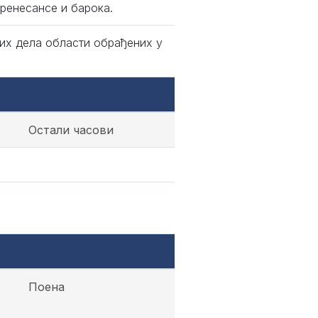
ренесансе и барока.
их дела области обрађених у
Остали часови
Поена