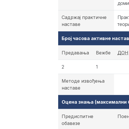
доми
Садржај практичне
Прак
наставе
теори
Број часова активне наст
Предавања
Вежбе
ДОН
2
1
Методе извођења
наставе
Оцена знања (максимални б
Предиспитне
Пое
обавезе