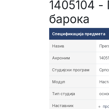
1405104 -
барока
Спецификација предмета
Назив
Прег
Акроним
1405
Студијски програм
Српс
Модул
Наст
Тип студија
осно
Наставник
пр