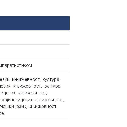
омпаратистиком
език, књижевност, култура,
језик, књижевност, култура,
и језик, књижевност,
крајински језик, књижевност,
 Чешки језик, књижевност,
ре