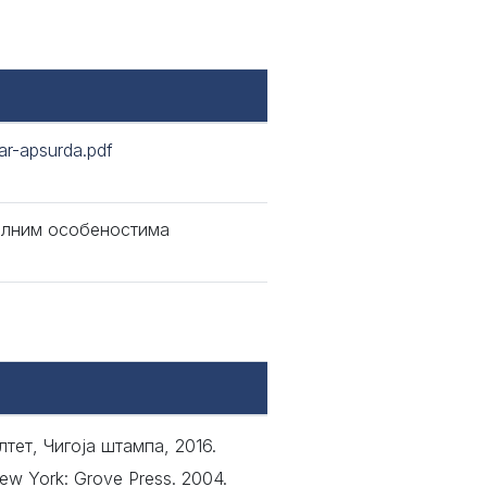
ar-apsurda.pdf
малним особеностима
ет, Чигоја штампа, 2016.
New York: Grove Press. 2004.