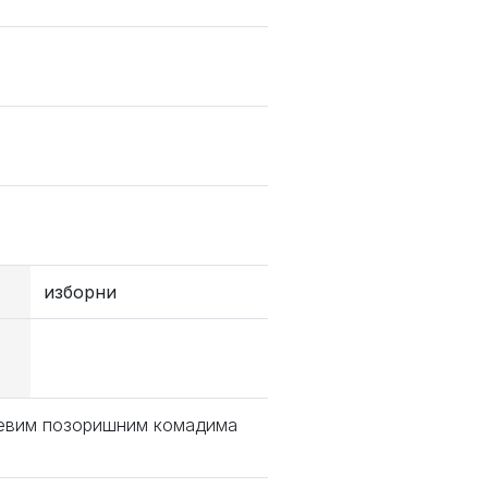
изборни
љевим позоришним комадима