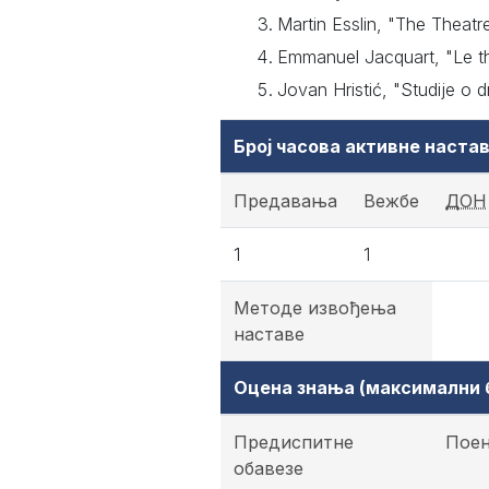
Martin Esslin, "The Theat
Emmanuel Jacquart, "Le thé
Jovan Hristić, "Studije o 
Број часова активне наст
Предавања
Вежбе
ДОН
1
1
Методе извођења
наставе
Оцена знања (максимални б
Предиспитне
Пое
обавезе