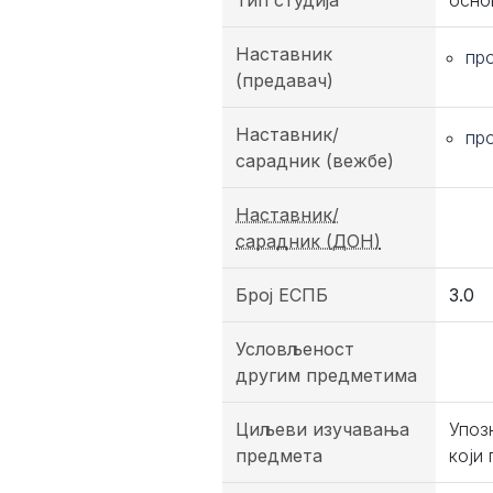
Тип студија
осно
Наставник
пр
(предавач)
Наставник/
пр
сарадник (вежбе)
Наставник/
сарадник (ДОН)
Број ЕСПБ
3.0
Условљеност
другим предметима
Циљеви изучавања
Упоз
предмета
који