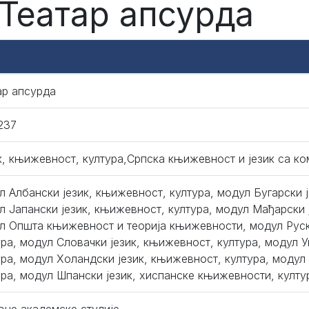
 Театар апсурда
ар апсурда
237
к, књижевност, култура,Српска књижевност и језик са к
л Албански језик, књижевност, култура, модул Бугарски ј
л Јапански језик, књижевност, култура, модул Мађарски 
л Општа књижевност и теорија књижевности, модул Руск
ура, модул Словачки језик, књижевност, култура, модул У
ура, модул Холандски језик, књижевност, култура, модул
ура, модул Шпански језик, хиспанске књижевности, култу