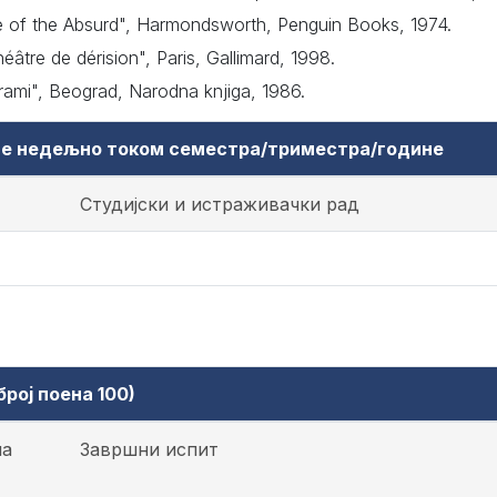
re of the Absurd", Harmondsworth, Penguin Books, 1974.
âtre de dérision", Paris, Gallimard, 1998.
drami", Beograd, Narodna knjiga, 1986.
аве недељно током семестра/триместра/године
Студијски и истраживачки рад
рој поена 100)
на
Завршни испит