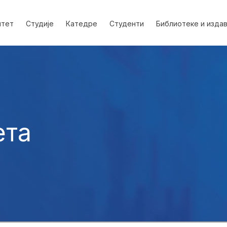
лтет
Студије
Катедре
Студенти
Библиотеке и изда
ета