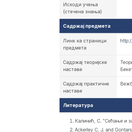
Исходи учења
(стечена знања)
Садржај предмета
Линк ка страници
http:
предмета
Садржај теоријске
Теор
наставе
Беке
Садржај практичне
Вежб
наставе
Литература
Калинић, С. "Сећање и з
Ackerley C. J. and Gontar