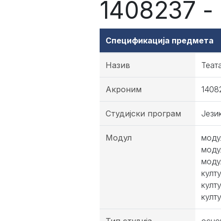
1408237 -
Спецификација предмета
Назив
Теат
Акроним
1408
Студијски програм
Јези
Модул
моду
моду
моду
култ
култ
култ