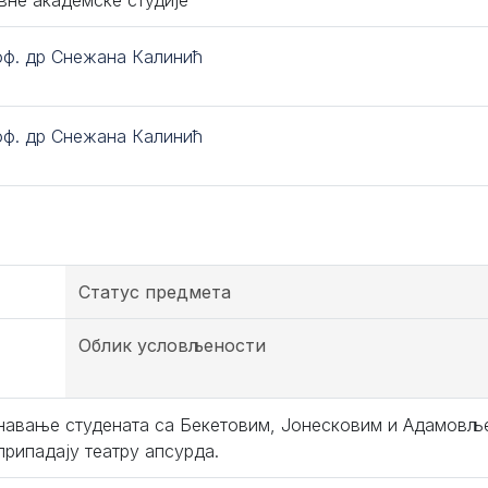
вне академске студије
оф. др Снежана Калинић
оф. др Снежана Калинић
Статус предмета
Облик условљености
навање студената са Бекетовим, Јонесковим и Адамов
 припадају театру апсурда.