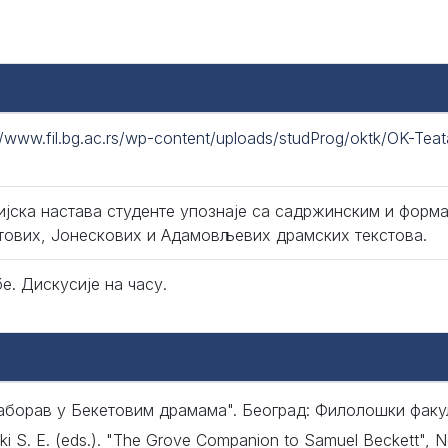
//www.fil.bg.ac.rs/wp-content/uploads/studProg/oktk/OK-Teat
ијска настава студенте упознаје са садржинским и фор
тових, Јонескових и Адамовљевих драмских текстова.
е. Дискусије на часу.
аборав у Бекетовим драмама". Београд: Филолошки факулт
ski S. E. (eds.). "The Grove Companion to Samuel Beckett", 