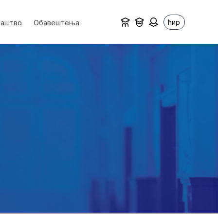
ћир
ваштво
Обавештења