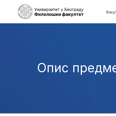
Факу
Опис предм