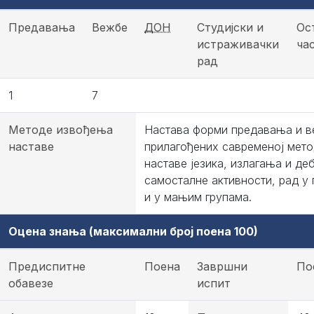
Предавања
Вежбе
ДОН
Студијски и
Ос
истраживачки
ча
рад
1
7
Методе извођења
Настава форми предавања и 
наставе
прилагођених савременој мет
наставе језика, излагања и деб
самосталне активности, рад у 
и у мањим групама.
Оцена знања (максимални број поена 100)
Предиспитне
Поена
Завршни
По
обавезе
испит