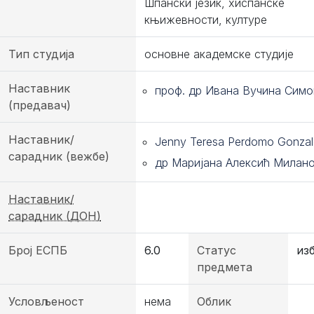
Шпански језик, хиспанске
књижевности, културе
Тип студија
основне академске студије
Наставник
проф. др Ивана Вучина Симо
(предавач)
Наставник/
Jenny Teresa Perdomo Gonzal
сарадник (вежбе)
др Маријана Алексић Милан
Наставник/
сарадник (ДОН)
Број ЕСПБ
6.0
Статус
из
предмета
Условљеност
нема
Облик