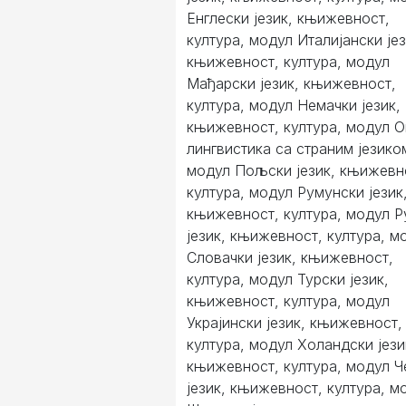
Енглески језик, књижевност,
култура, модул Италијански јез
књижевност, култура, модул
Мађарски језик, књижевност,
култура, модул Немачки језик,
књижевност, култура, модул 
лингвистика са страним језико
модул Пољски језик, књижевн
култура, модул Румунски језик
књижевност, култура, модул Р
језик, књижевност, култура, м
Словачки језик, књижевност,
култура, модул Турски језик,
књижевност, култура, модул
Украјински језик, књижевност,
култура, модул Холандски јези
књижевност, култура, модул 
језик, књижевност, култура, м