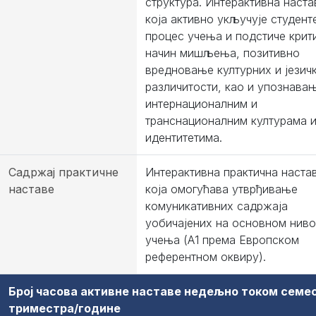
структура. Интерактивна наста
која активно укључује студент
процес учења и подстиче крит
начин мишљења, позитивно
вредновање културних и језич
различитости, као и упознава
интернационалним и
транснационалним културама 
идентитетима.
Садржај практичне
Интерактивна практична наста
наставе
која омогућава утврђивање
комуникативних садржаја
уобичајених на основном нив
учења (А1 према Европском
референтном оквиру).
Број часова активне наставе недељно током семе
триместра/године