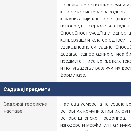
Познавање основних речи и и
који се користе у свакодневно
комуникацији и који се односе
непосредно окружење студена
Способност учешћа у једноста
конверзацији која се односи н
свакодневне ситуације. Спосо
давања једноставних описа би
предмета. Писање кратких тек
и попуњавање различитих врс
формулара.
Садржај предмета
Садржај теоријске
Настава усмерена на усвајањ
наставе
основних комуникативних функ
основа шпанског правописа,
изговора и морфо-синтактички