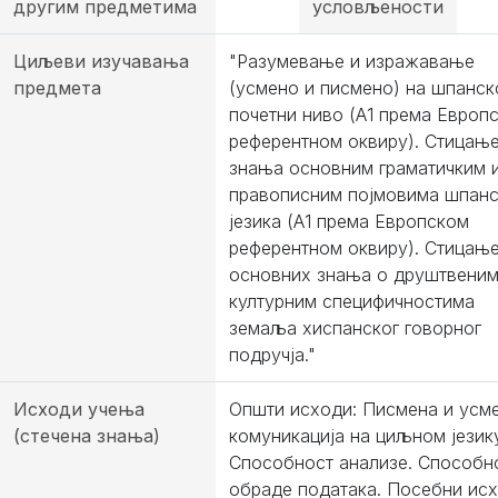
другим предметима
условљености
Циљеви изучавања
"Разумевање и изражавање
предмета
(усмено и писмено) на шпанск
почетни ниво (А1 према Европ
референтном оквиру). Стицањ
знања основним граматичким 
правописним појмовима шпанс
језика (А1 према Европском
референтном оквиру). Стицањ
основних знања о друштвеним
културним специфичностима
земаља хиспанског говорног
подручја."
Исходи учења
Општи исходи: Писмена и усм
(стечена знања)
комуникација на циљном језик
Способност анализе. Способн
обраде података. Посебни исх