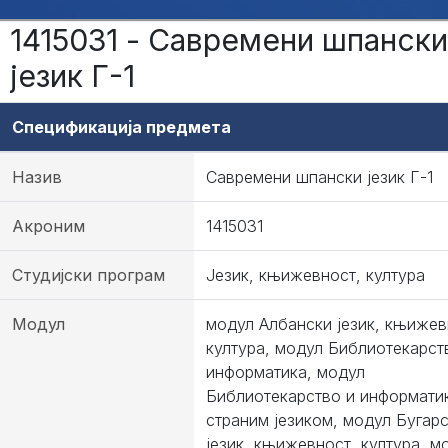
1415031 - Савремени шпански
језик Г-1
Спецификација предмета
Назив
Савремени шпански језик Г-1
Акроним
1415031
Студијски програм
Језик, књижевност, култура
Модул
модул Албански језик, књижев
култура, модул Библиотекарст
информатика, модул
Библиотекарство и информати
страним језиком, модул Бугар
језик, књижевност, култура, м