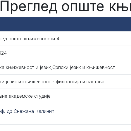
 Преглед опште к
лед опште књижевности 4
524
ка књижевност и језик,Српски језик и књижевност
ки језик и књижевност - филологија и настава
вне академске студије
оф. др Снежана Калинић