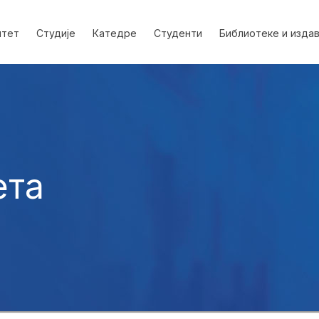
лтет
Студије
Катедре
Студенти
Библиотеке и изда
ета