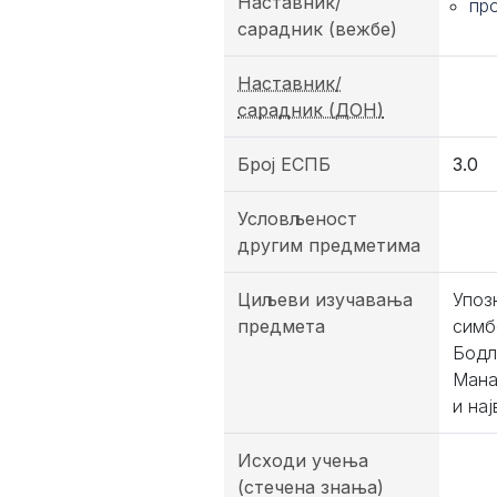
Наставник/
пр
сарадник (вежбе)
Наставник/
сарадник (ДОН)
Број ЕСПБ
3.0
Условљеност
другим предметима
Циљеви изучавања
Упоз
предмета
симб
Бодле
Мана,
и на
Исходи учења
(стечена знања)