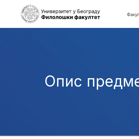
Факу
Опис предм