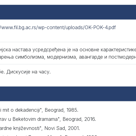
//www.fil.bg.ac.rs/wp-content/uploads/OK-POK-4.pdf
ијска настава усредсређена је на основне карактеристи
арења симболизма, модернизма, авангарде и постмодер
е. Дискусије на часу.
i mit o dekadenciji", Beograd, 1985.
borav u Beketovim dramama", Beograd, 2016.
gardne književnosti", Novi Sad, 2001.