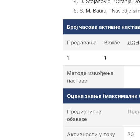
D. Stojanović, "Čitanje D
S. M. Baura, "Nasledje si
Број часова активне наст
Предавања
Вежбе
ДОН
1
1
Методе извођења
наставе
Оцена знања (максимални б
Предиспитне
Пое
обавезе
Активности у току
30