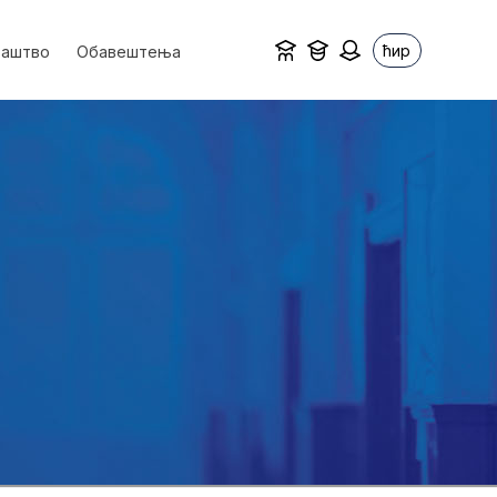
ћир
ваштво
Обавештења