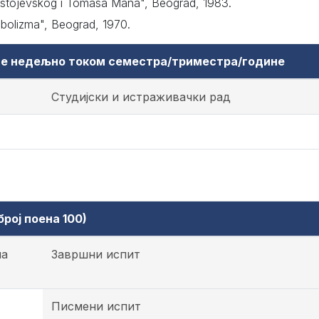
ostojevskog i Tomasa Mana", Beograd, 1983.
mbolizma", Beograd, 1970.
аве недељно током семестра/триместра/године
Студијски и истраживачки рад
рој поена 100)
на
Завршни испит
Писмени испит