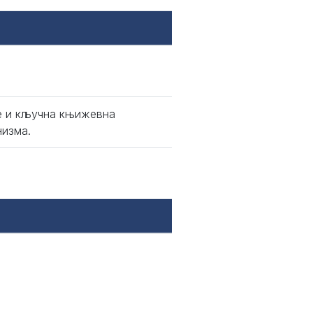
ке и кључна књижевна
низма.