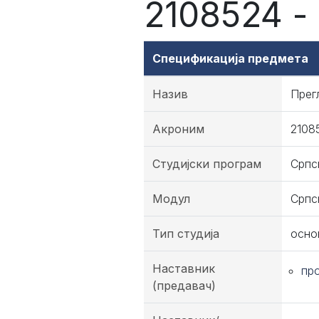
2108524 -
Спецификација предмета
Назив
Прег
Акроним
2108
Студијски програм
Српс
Модул
Српс
Тип студија
осно
Наставник
пр
(предавач)