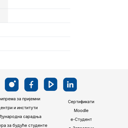
ипрема за пријемни
Сертификати
Центри и институти
Moodle
ђународна сарадња
е-Студент
ра за будуће студенте