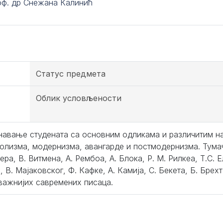
оф. др Снежана Калинић
Статус предмета
Облик условљености
навање студената са основним одликама и различитим н
олизма, модернизма, авангарде и постмодернизма. Тума
ра, В. Витмена, А. Рембоа, А. Блока, Р. М. Рилкеа, Т.С. Е
 В. Мајаковског, Ф. Кафке, А. Камија, С. Бекета, Б. Брех
јважнијих савремених писаца.