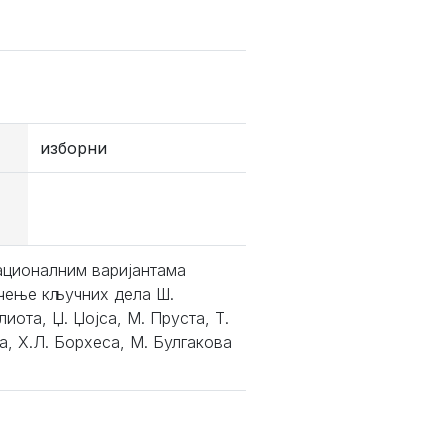
изборни
ационалним варијантама
чење кључних дела Ш.
лиота, Џ. Џојса, М. Пруста, Т.
та, Х.Л. Борхеса, М. Булгакова