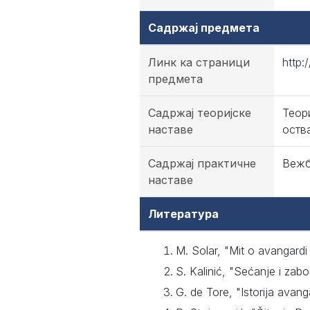
Садржај предмета
Линк ка страници
http:
предмета
Садржај теоријске
Теор
наставе
оств
Садржај практичне
Вежб
наставе
Литература
M. Solar, "Mit o avangardi 
S. Kalinić, "Sećanje i za
G. de Tore, "Istorija avan