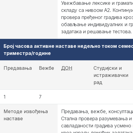
Увежбавање лексике и грамати
складу са нивоом А2. Контину
провера пређеног градива кро
обављање индивидуалних и г
задатака и решавање тестова.
Број часова активне наставе недељно током семе
триместра/године
Предавања
Вежбе
ДОН
Студијски и
истраживачки
рад
1
7
Методе извођења
Предавања, вежбе, консултаци
наставе
Стална провера разумевања и
савладаности градива усмено 
кроз израду домаћих задатака