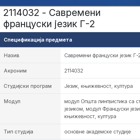
2114032 - Савремени
француски језик Г-2
Спецификација предмета
Назив
Савремени француски језик Г-
Акроним
2114032
Студијски програм
Језик, књижевност, култура
Модул
модул Општа лингвистика са с
језиком, модул Француски јези
књижевност, култура
Тип студија
основне академске студије