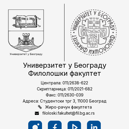
Универзитет у Београду
Филолошки факултет
Централа: 011/2638-622
Скриптарница: 011/2021-682
Факс: 011/2630-039
Адреса: Студентски трг 3, 11000 Београд
Жиро-рачун факултета
filoloski.fakultet@fil.bg.ac.rs