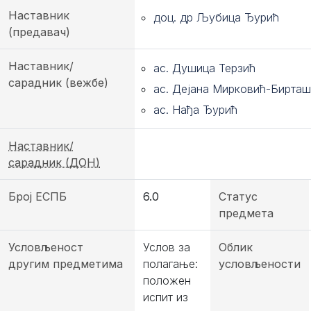
Наставник
доц. др Љубица Ђурић
(предавач)
Наставник/
ас. Душица Терзић
сарадник (вежбе)
ас. Дејана Мирковић-Бирта
ас. Нађа Ђурић
Наставник/
сарадник (ДОН)
Број ЕСПБ
6.0
Статус
предмета
Условљеност
Услов за
Облик
другим предметима
полагање:
условљености
положен
испит из