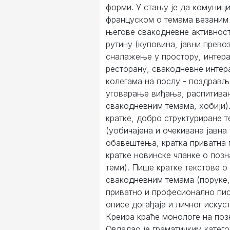
форми. У стању је да комуниц
француском о темама везаним
његове свакодневне активност
рутину (куповина, јавни превоз
сналажење у простору, интера
ресторану, свакодневне интера
колегама на послу - поздрав
уговарање виђања, распитива
свакодневним темама, хобији)
кратке, добро структуриране т
(уобичајена и очекивана јавна
обавештења, кратка приватна 
кратке новинске чланке о позн
теми). Пише кратке текстове о
свакодневним темама (поруке,
приватно и професионално пи
описе догађаја и личног искуст
Креира краће монологе на поз
Овладао је граматичким катего