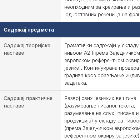
неопходним за креирање и ра
једноставних реченица на фра
Садржај предмета
Садржај теоријске
Граматички садржаји у складу
наставе
нивоом А2 (према Заједничком
европском референтном оквир
језике). Континуирана провера
градива кроз обављање инди
задатака.
Садржај практичне
Развој свих језичких вештина
наставе
(разумевање писаног текста,
разумевање на слух, писана и
продукција) у складу са нивоо
(према Заједничком европско
референтном оквиру за језике)