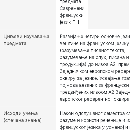
предмета
Савремени
француски
језик Г-1
Циљеви изучавања
Развијање четири основне јези
предмета
вештине на француском језику
(разумевање писаног текста,
разумевање на слух, писана и
продукција) до нивоа А2, прем
Заједничком европском рефер
оквиру за језике. Усвајање гр
појмова везаних за француски 
предвиђених нивоом A2 Заједн
европског референтног оквира 
Исходи учења
Након одслушаног семестра с
(стечена знања)
разуме и користи реченице и и
француског језика у усменој и