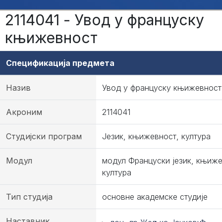
2114041 - Увод у француску
књижевност
Спецификација предмета
Назив
Увод у француску књижевност
Акроним
2114041
Студијски програм
Језик, књижевност, култура
Модул
модул Француски језик, књиже
култура
Тип студија
основне академске студије
Наставник