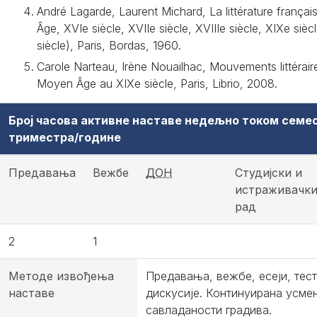
André Lagarde, Laurent Michard, La littérature frança
Âge, XVIe siècle, XVIIe siècle, XVIIIe siècle, XIXe sièc
siècle), Paris, Bordas, 1960.
Carole Narteau, Irène Nouailhac, Mouvements littérair
Moyen Âge au XIXe siècle, Paris, Librio, 2008.
Број часова активне наставе недељно током семе
триместра/године
Предавања
Вежбе
ДОН
Студијски и
истраживачк
рад
2
1
Методе извођења
Предавања, вежбе, есеји, тест
наставе
дискусије. Континуирана усме
савладаности градива.