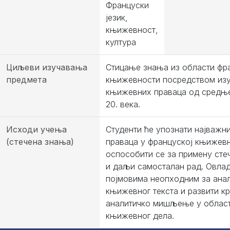
Француски
језик,
књижевност,
култура
Циљеви изучавања
Стицање знања из области фр
предмета
књижевности посредством из
књижевних праваца од средње
20. века.
Исходи учења
Студенти ће упознати најважни
(стечена знања)
праваца у француској књижев
оспособити се за примену сте
и даљи самосталан рад. Овла
појмовима неопходним за ана
књижевног текста и развити кр
аналитичко мишљење у облас
књижевног дела.