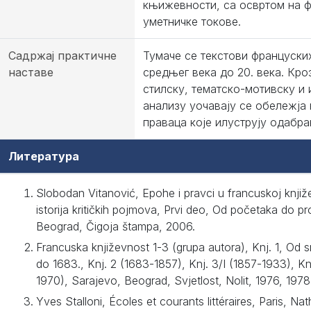
књижевности, са освртом на 
уметничке токове.
Садржај практичне
Тумаче се текстови француски
наставе
средњег века до 20. века. Кро
стилску, тематско-мотивску и 
анализу уочавају се обележј
праваца које илуструју одабра
Литература
Slobodan Vitanović, Epohe i pravci u francuskoj knjiž
istorija kritičkih pojmova, Prvi deo, Od početaka do p
Beograd, Čigoja štampa, 2006.
Francuska književnost 1-3 (grupa autora), Knj. 1, Od s
do 1683., Knj. 2 (1683-1857), Knj. 3/I (1857-1933), Knj
1970), Sarajevo, Beograd, Svjetlost, Nolit, 1976, 1978
Yves Stalloni, Écoles et courants littéraires, Paris, Nat