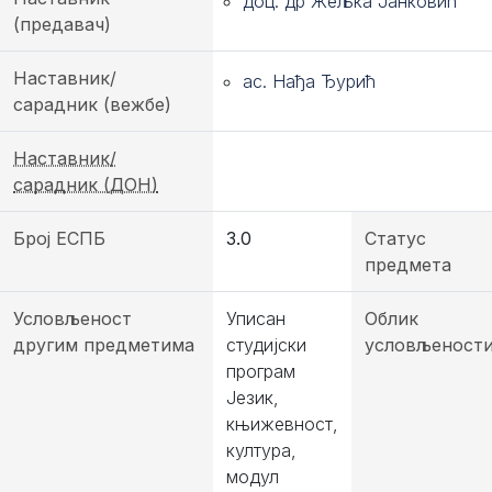
доц. др Жељка Јанковић
(предавач)
Наставник/
ас. Нађа Ђурић
сарадник (вежбе)
Наставник/
сарадник (ДОН)
Број ЕСПБ
3.0
Статус
предмета
Условљеност
Уписан
Облик
другим предметима
студијски
условљеност
програм
Језик,
књижевност,
култура,
модул