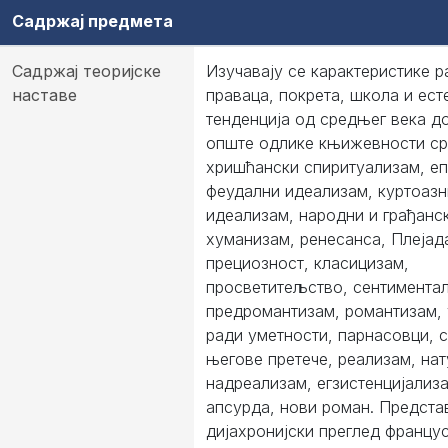
Садржај предмета
Садржај теоријске
Изучавају се карактеристике 
наставе
праваца, покрета, школа и ест
тенденција од средњег века до
опште одлике књижевности ср
хришћански спиритуализам, еп
феудални идеализам, куртоазн
идеализам, народни и грађанс
хуманизам, ренесанса, Плејада
прециозност, класицизам,
просветитељство, сентимента
предромантизам, романтизам,
ради уметности, парнасовци, 
његове претече, реализам, на
надреализам, егзистенцијализ
апсурда, нови роман. Предст
дијахронијски преглед францу