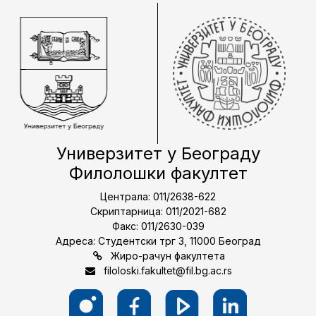
Универзитет у Београду
Филолошки факултет
Централа: 011/2638-622
Скриптарница: 011/2021-682
Факс: 011/2630-039
Адреса: Студентски трг 3, 11000 Београд
Жиро-рачун факултета
filoloski.fakultet@fil.bg.ac.rs