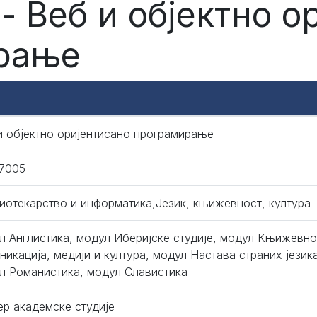
- Веб и објектно о
рање
и објектно оријентисано програмирање
7005
иотекарство и информатика,Језик, књижевност, култура
л Англистика, модул Иберијске студије, модул Књижевно
никација, медији и култура, модул Настава страних језика
л Романистика, модул Славистика
ер академске студије