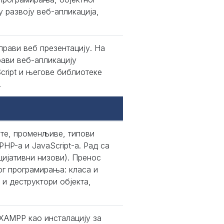
 развоју веб-апликација,
рави веб презентацију. На
ави веб-апликацију
cript и његове библиотеке
.
нте, променљиве, типови
PHP-а и JavaScript-а. Рад са
цијативни низови). Пренос
ог програмирања: класа и
 и деструктори објекта,
 XAMPP као инсталацију за