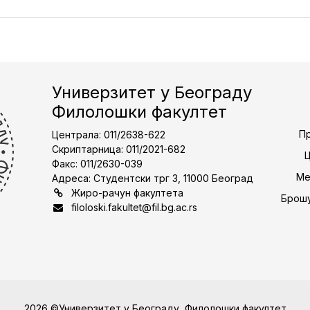
Универзитет у Београду
Филолошки факултет
Пр
Централа: 011/2638-622
Скриптарница: 011/2021-682
Факс: 011/2630-039
Ме
Адреса: Студентски трг 3, 11000 Београд
Жиро-рачун факултета
Брошу
filoloski.fakultet@fil.bg.ac.rs
2026 ©Универзитет у Београду, Филолошки факултет