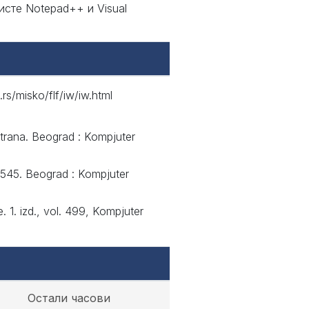
сте Notepad++ и Visual
s/misko/flf/iw/iw.html
trana. Beograd : Kompjuter
l. 545. Beograd : Kompjuter
. 1. izd., vol. 499, Kompjuter
Остали часови