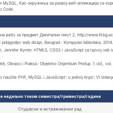
и MySQL. Као окружења за развој веб-апликација се кори
o Code.
 вебу за предмет Дигитални текст 2, http://www.fil.bg.ac.r
prilagodljiv web dizajn. Beograd : Kompjuter biblioteka, 2014.
, Jennifer Kyrnin: HTML5, CSS3 i JavaScript za razvoj veb s
i, Obrasci i Praksa : Objektno Orijentisan Pristup. 1. izd., vo
 naučite PHP, MySQL i JavaScript : u jednoj knjizi : VI Izdanje
аве недељно током семестра/триместра/године
Студијски и истраживачки рад