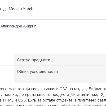
ц. др Милош Утвић
. Александра Андрић
Статус предмета
Облик условљености
за студенте који нису завршили ОАС на модулу Библиоте
ју неопходно предзнање из предмета Дигитални текст 2,
ка HTML и CSS. Циљ за остале студенте је практично са
а, основних појмова и принципа објектно-оријентисаног 