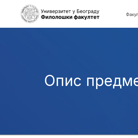
Факу
Опис предм