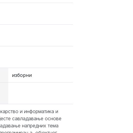
изборни
карство и информатика и
 јесте савладавање основе
владавање напредних тема
програмирања, објектног