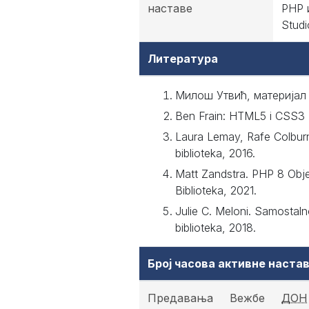
наставе
PHP 
Studi
Литература
Милош Утвић, материјал на
Ben Frain: HTML5 i CSS3 : 
Laura Lemay, Rafe Colburn
biblioteka, 2016.
Matt Zandstra. PHP 8 Objekt
Biblioteka, 2021.
Julie C. Meloni. Samostalno
biblioteka, 2018.
Број часова активне наст
Предавања
Вежбе
ДОН