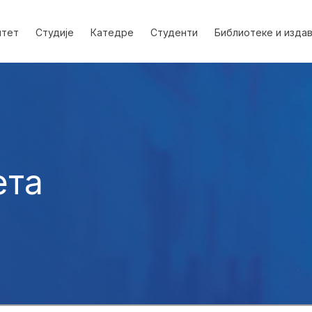
лтет
Студије
Катедре
Студенти
Библиотеке и изда
ета