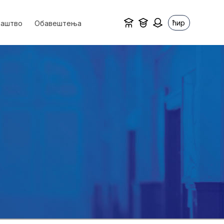
ћир
ваштво
Обавештења