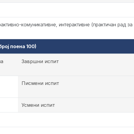
рактивно-комуникативне, интерактивне (практичан рад за
рој поена 100)
на
Завршни испит
Писмени испит
Усмени испит