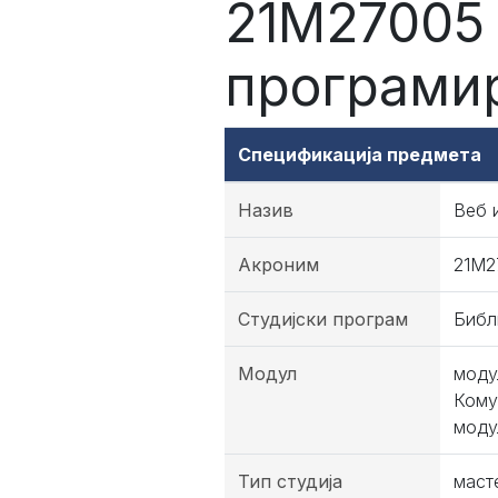
21М27005 
програми
Спецификација предмета
Назив
Веб 
Акроним
21М2
Студијски програм
Библ
Модул
моду
Кому
моду
Тип студија
маст