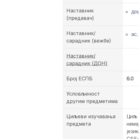
Наставник
до
(предавач)
Наставник/
ас
сарадник (вежбе)
Наставник/
сарадник (ДОН)
Број ЕСПБ
6.0
Условљеност
другим предметима
Циљеви изучавања
Циљ 
предмета
нема
јези
CSS-