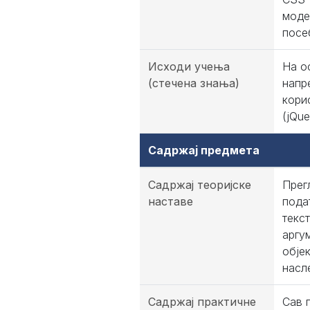
моде
посе
Исходи учења
На о
(стечена знања)
напр
кори
(jQu
Садржај предмета
Садржај теоријске
Прег
наставе
пода
текс
аргу
обје
насл
Садржај практичне
Сав 