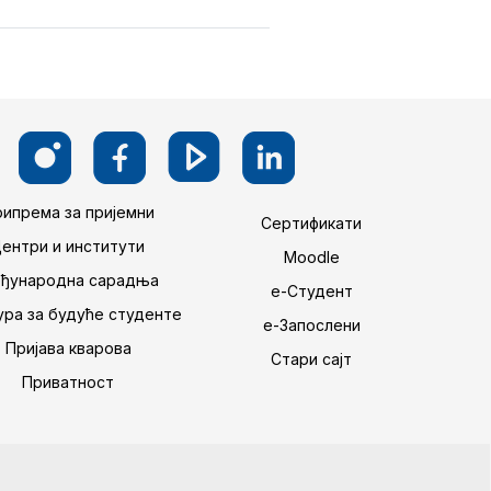
ипрема за пријемни
Сертификати
Центри и институти
Moodle
ђународна сарадња
е-Студент
ра за будуће студенте
е-Запослени
Пријава кварова
Стари сајт
Приватност