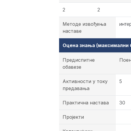
2
2
Методе извођења
инте
наставе
Оцена знања (максимални б
Предиспитне
Пое
обавезе
Активности у току
5
предавања
Практична настава
30
Пројекти