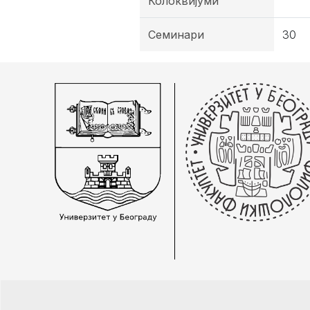
Колоквијуми
Семинари
30