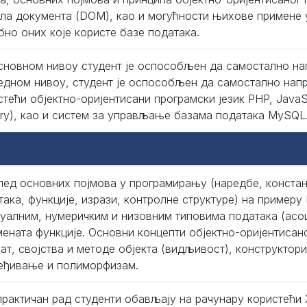
ла документа (DOM), као и могућности њихове примене у
бно оних које користе базе података.
сновном нивоу студент је оспособљен да самостално нап
едном нивоу, студент је оспособљен да самостално напр
стећи објектно-оријентисани програмски језик PHP, JavaS
ery), као и систем за управљање базама података MySQL
лед основних појмова у програмирању (наредбе, конста
така, функције, изрази, контролне структуре) на примеру 
туалним, нумеричким и низовним типовима података (асо
мената функције. Основни концепти објектно-оријентисан
кат, својства и методе објекта (видљивост), конструктори
еђивање и полиморфизам.
практичан рад студенти обављају на рачунару користећи