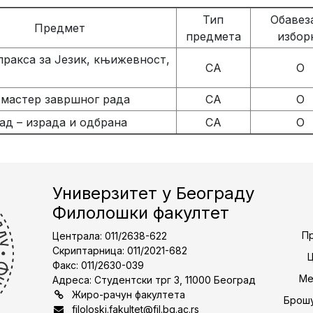
Тип
Обавеза
Предмет
предмета
избор
пракса за Језик, књижевност,
СА
О
мастер завршног рада
СА
О
ад – израда и одбрана
СА
О
Универзитет у Београду
Филолошки факултет
Пр
Централа: 011/2638-622
Скриптарница: 011/2021-682
Факс: 011/2630-039
Ме
Адреса: Студентски трг 3, 11000 Београд
Жиро-рачун факултета
Брошу
filoloski.fakultet@fil.bg.ac.rs