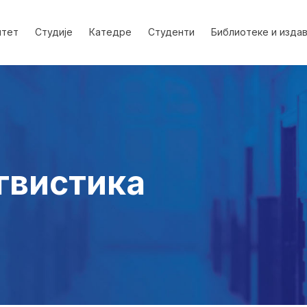
лтет
Студије
Катедре
Студенти
Библиотеке и изда
нгвистика