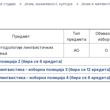
е студије
Језик, књижевност, култура
Језик и лингвист
Тип
Обавез
Предмет
предмета
избор
тодологије лингвистичких
АО
O
ања
озиција 2 (бира се 6 кредита)
ингвистика – изборна позиција 3 (бира се 12 кредита
лингвистика – изборна позиција 4 (бира се 6 кредита