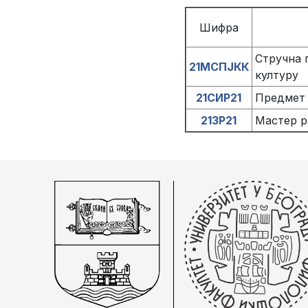
Шифра
Стручна 
21МСПЈКК
културу
21СИР21
Предмет 
21ЗР21
Мастер р