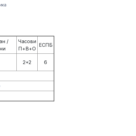
ика
ан /
Часови
ЕСПБ
ни
П+В+О
2+2
6
)
)