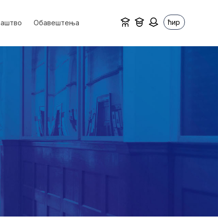
ћир
ваштво
Обавештења