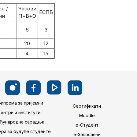
н /
Часови
ЕСПБ
ни
П+В+О
6
3
20
12
4
15
ипрема за пријемни
Сертификати
Центри и институти
Moodle
ђународна сарадња
е-Студент
ра за будуће студенте
е-Запослени