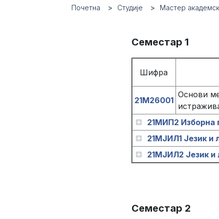
Почетна
Студије
Мастер академск
Семестар 1
Шифра
Основи ме
21М26001
истражив
21МИП2 Изборна п
21МЈИЛ1 Језик и л
21МЈИЛ2 Језик и 
Семестар 2