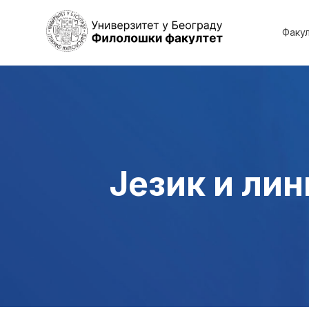
Факу
Језик и ли