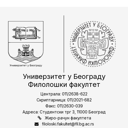
Универзитет у Београду
Филолошки факултет
Централа: 011/2638-622
Скриптарница: 011/2021-682
Факс: 011/2630-039
Адреса: Студентски трг 3, 11000 Београд
Жиро-рачун факултета
filoloski.fakultet@fil.bg.ac.rs