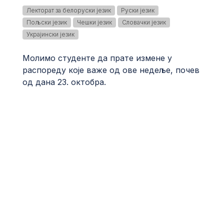
Лекторат за белоруски језик
Руски језик
Пољски језик
Чешки језик
Словачки језик
Украјински језик
Молимо студенте да прате измене у
распореду које важе од ове недеље, почев
од дана 23. октобра.