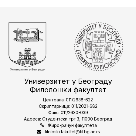
Универзитет у Београду
Филолошки факултет
Централа: 011/2638-622
Скриптарница: 011/2021-682
Факс: 011/2630-039
Адреса: Студентски трг 3, 11000 Београд
Жиро-рачун факултета
filoloski.fakultet@fil.bg.ac.rs