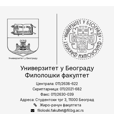
Универзитет у Београду
Филолошки факултет
Централа: 011/2638-622
Скриптарница: 011/2021-682
Факс: 011/2630-039
Адреса: Студентски трг 3, 11000 Београд
Жиро-рачун факултета
filoloski.fakultet@fil.bg.ac.rs