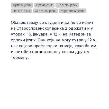
Српски језик
Руски језик
Пољски језик
Чешки језик
Словачки језик
Украјински језик
Обавештавају се студенти да ће се испит
из Старословенског језика 2 одржати и у
уторак, 16. јануара, у 12 ч. на Катедри за
српски језик. Они који не могу сутра у 12 ч.
нек се јаве професорки на мејл, како би им
испит био организован у неком другом
термину.