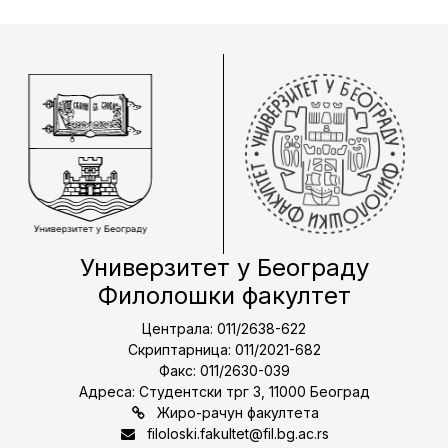
Универзитет у Београду
Филолошки факултет
Централа: 011/2638-622
Скриптарница: 011/2021-682
Факс: 011/2630-039
Адреса: Студентски трг 3, 11000 Београд
Жиро-рачун факултета
filoloski.fakultet@fil.bg.ac.rs