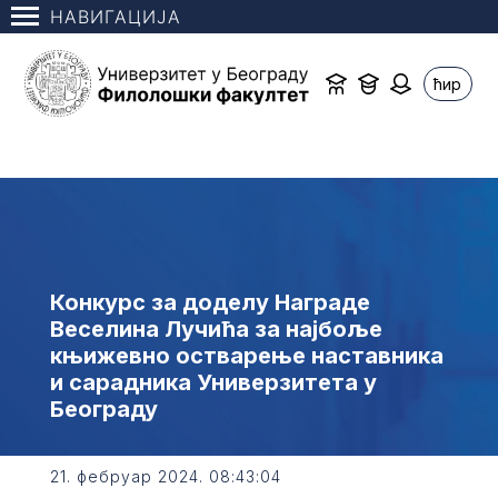
НАВИГАЦИЈА
ћир
Конкурс за доделу Награде
Веселина Лучића за најбоље
књижевно остварење наставника
и сарадника Универзитета у
Београду
21. фебруар 2024. 08:43:04