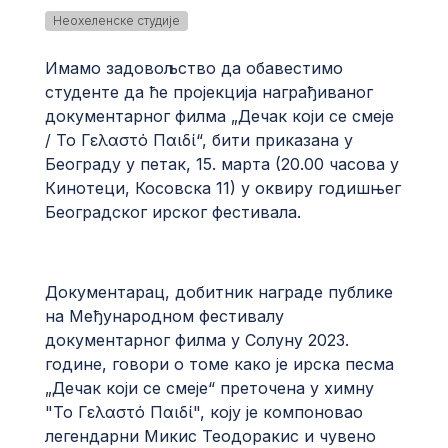
Неохеленске студије
Имамо задовољство да обавестимо
студенте да ће пројекција награђиваног
документарног филма „Дечак који се смеје
/ Το Γελαστό Παιδί“, бити приказана у
Београду у петак, 15. марта (20.00 часова у
Кинотеци, Косовска 11) у оквиру годишњег
Београдског ирског фестивала.
Документарац, добитник награде публике
на Међународном фестивалу
документарног филма у Солуну 2023.
године, говори о томе како је ирска песма
„Дечак који се смеје“ преточена у химну
"Το Γελαστό Παιδί", коју је компоновао
легендарни Микис Теодоракис и чувено