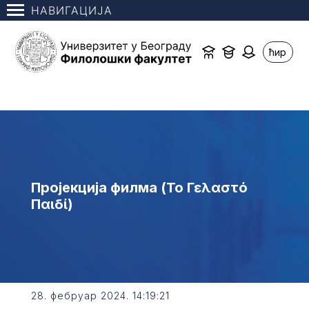
НАВИГАЦИЈА
ћир
Пројекција филма (Το Γελαστό
Παιδί)
28. фебруар 2024. 14:19:21