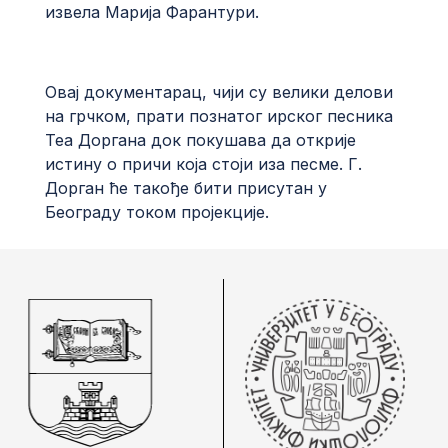
извела Марија Фарантури.
Овај документарац, чији су велики делови
на грчком, прати познатог ирског песника
Теа Доргана док покушава да открије
истину о причи која стоји иза песме. Г.
Дорган ће такође бити присутан у
Београду током пројекције.