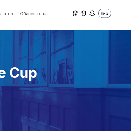
ћир
ваштво
Обавештења
e Cup