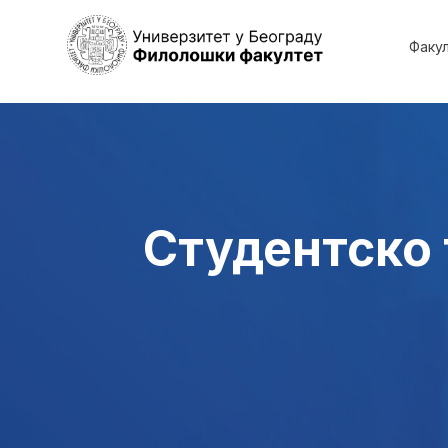
Факу
Студентско