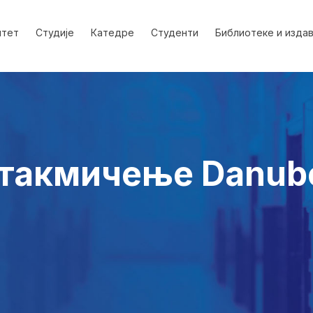
лтет
Студије
Катедре
Студенти
Библиотеке и изда
 такмичење Danub