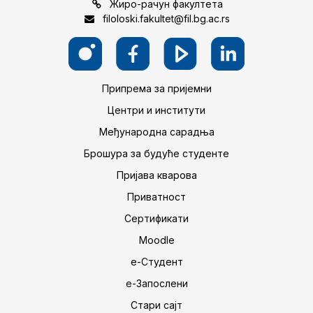
Жиро-рачун факултета
filoloski.fakultet@fil.bg.ac.rs
Припрема за пријемни
Центри и институти
Међународна сарадња
Брошура за будуће студенте
Пријава кварова
Приватност
Сертификати
Moodle
е-Студент
е-Запослени
Стари сајт