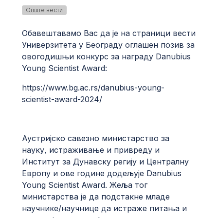
Опште вести
Обавештавамо Вас да је на страници вести
Универзитета у Београду оглашен позив за
овогодишњи конкурс за награду Danubius
Young Scientist Award:
https://www.bg.ac.rs/danubius-young-
scientist-award-2024/
Аустријско савезно министарство за
науку, истраживање и привреду и
Институт за Дунавску регију и Централну
Европу и ове године додељује Danubius
Young Scientist Award. Жеља тог
министарства је да подстакне младе
научнике/научнице да истраже питања и