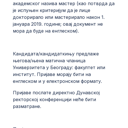
академског назива мастер (као потврда да
је испуњен критеријум да је лице
докторирало или мастерирало након 1.
јануара 2019. године; овај документ не
мора да буде на енглеском).
Кандидата/кандидаткињу предлаже
његова/њена матична чланица
Универзитета у Београду: факултет или
институт. Пријаве морају бити на
енглеском и у електронском формату.
Пријаве послате директно Дунавској
ректорској конференцији неће бити
разматране.