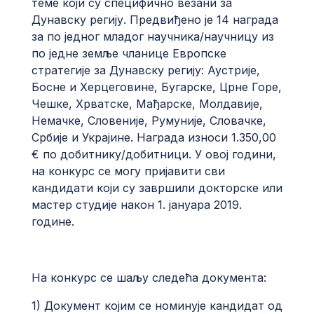
теме који су специфично везани за
Дунавску регију. Предвиђено је 14 награда
за по једног младог научника/научницу из
по једне земље чланице Европске
стратегије за Дунавску регију: Аустрије,
Босне и Херцеговине, Бугарске, Црне Горе,
Чешке, Хрватске, Мађарске, Молдавије,
Немачке, Словеније, Румуније, Словачке,
Србије и Украјине. Награда износи 1.350,00
€ по добитнику/добитници. У овој години,
на конкурс се могу пријавити сви
кандидати који су завршили докторске или
мастер студије након 1. јануара 2019.
године.
На конкурс се шаљу следећа документа:
1) Документ којим се номинује кандидат од