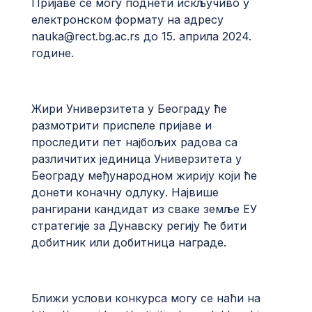
Пријаве се могу поднети искључиво у
електронском формату на адресу
nauka@rect.bg.ac.rs
до 15. априла 2024.
године.
Жири Универзитета у Београду ће
размотрити приспеле пријаве и
проследити пет најбољих радова са
различитих јединица Универзитета у
Београду међународном жирију који ће
донети коначну одлуку. Највише
рангирани кандидат из сваке земље ЕУ
стратегије за Дунавску регију ће бити
добитник или добитница награде.
Ближи услови конкурса могу се наћи на