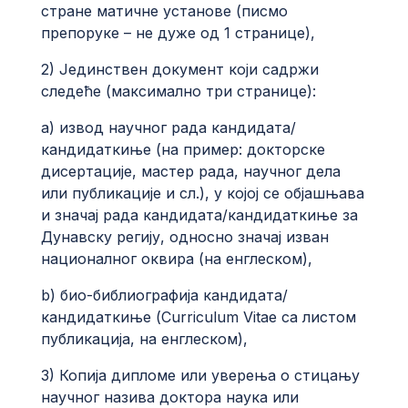
стране матичне установе (писмо
препоруке – не дуже од 1 странице),
2) Јединствен документ који садржи
следеће (максимално три странице):
a) извод научног рада кандидата/
кандидаткиње (на пример: докторске
дисертације, мастер рада, научног дела
или публикације и сл.), у којој се објашњава
и значај рада кандидата/кандидаткиње за
Дунавску регију, односно значај изван
националног оквира (на енглеском),
b) био-библиографија кандидата/
кандидаткиње (Curriculum Vitae са листом
публикација, на енглеском),
3) Копија дипломе или уверења о стицању
научног назива доктора наука или