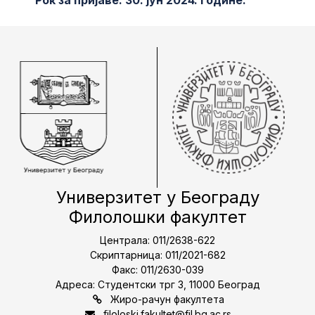
Рок за пријаве: 30. јун 2024. године.
Универзитет у Београду
Филолошки факултет
Централа: 011/2638-622
Скриптарница: 011/2021-682
Факс: 011/2630-039
Адреса: Студентски трг 3, 11000 Београд
Жиро-рачун факултета
filoloski.fakultet@fil.bg.ac.rs