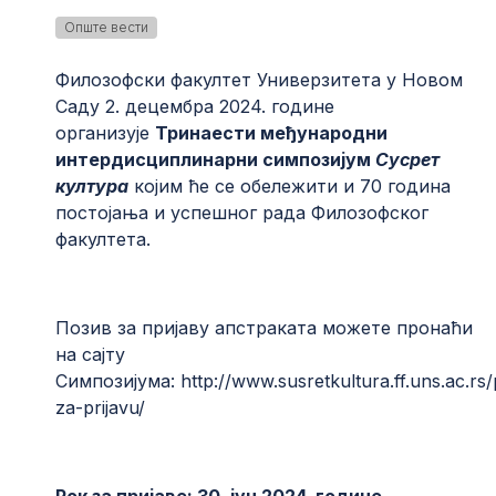
Опште вести
Филозофски факултет Универзитета у Новом
Саду 2. децембра 2024. године
организује
Тринаести међународни
интердисциплинарни симпозијум
Сусрет
култура
којим ће се обележити и 70 година
постојања и успешног рада Филозофског
факултета.
Позив за пријаву апстраката можете пронаћи
на сајту
Симпозијума:
http://www.susretkultura.ff.uns.ac.rs/
za-prijavu/