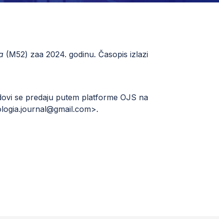
ia
(M52) zaa 2024. godinu. Časopis izlazi
Radovi se predaju putem platforme OJS na
ologia.journal@gmail.com
>.