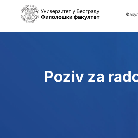
Факу
Poziv za rad