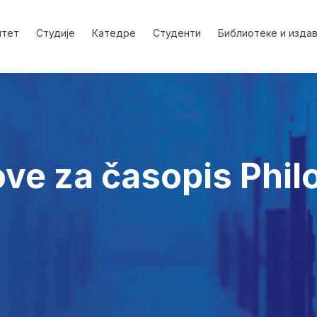
лтет
Студије
Катедре
Студенти
Библиотеке и изда
ove za časopis Phil