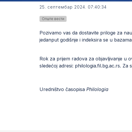
25. септембар 2024. 07:40:34
Опште вести
Pozivamo vas da dostavite priloge za nauč
jedanput godišnje i indeksira se u baz
Rok za prijem radova za objavljivanje u 
sledećoj adresi:
philologia.fil.bg.ac.rs
. Za 
Uredništvo časopisa
Philologia