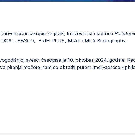
no-stručni časopis za jezik, književnost i kulturu
Philolog
ama DOAJ, EBSCO, ERIH PLUS, MIAR i MLA Bibliography.
ovogodišnjoj svesci časopisa je 10. oktobar 2024. godine. 
sva pitanja možete nam se obratiti putem imejl-adrese <
phil