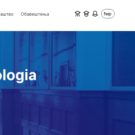
ћир
ваштво
Обавештења
ologia