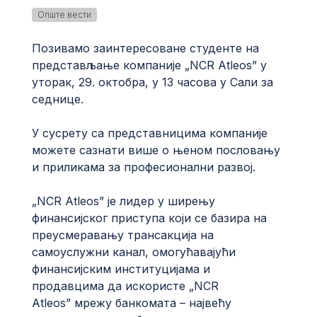
Опште вести
Позивамо заинтересоване студенте на
представљање компаније „NCR Atleos” y
уторак, 29. октобра, у 13 часова у Сали за
седнице.
У сусрету са представницима компаније
можете сазнати више о њеном пословању
и приликама за професионални развој.
„NCR Atleos” је лидер у ширењу
финансијског приступа који се базира на
преусмеравању трансакција на
самоуслужни канал, омогућавајући
финансијским институцијама и
продавцима да искористе „NCR
Atleos” мрежу банкоматa – највећу