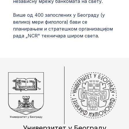
независну мрежу банкомата на свету.
Више од 400 запослених у Београду (у
великој мери филологa) бави се
планирањем и стратешком организацијом
рада „NCR" техничара широм света.
Универзитет у Београду