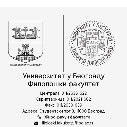
Универзитет у Београду
Филолошки факултет
Централа: 011/2638-622
Скриптарница: 011/2021-682
Факс: 011/2630-039
Адреса: Студентски трг 3, 11000 Београд
Жиро-рачун факултета
filoloski.fakultet@fil.bg.ac.rs