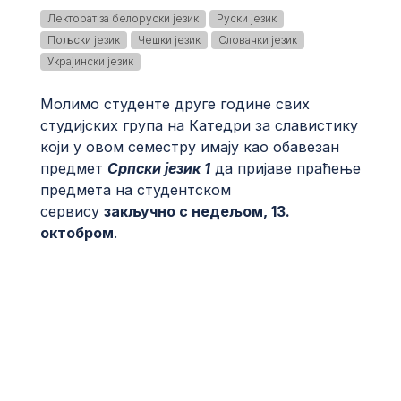
Лекторат за белоруски језик
Руски језик
Пољски језик
Чешки језик
Словачки језик
Украјински језик
Молимо студенте друге године свих
студијских група на Катедри за славистику
који у овом семестру имају као обавезан
предмет
Српски језик 1
да пријаве праћење
предмета на студентском
сервису
закључно с недељом, 13.
октобром
.