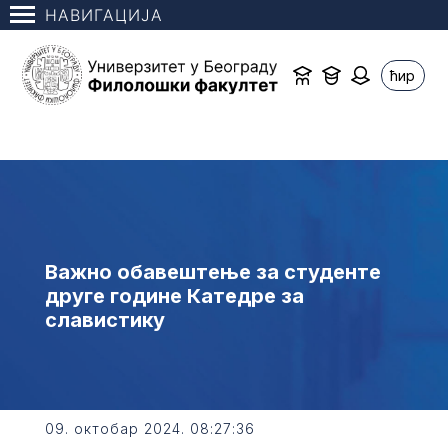
НАВИГАЦИЈА
ћир
Важно обавештење за студенте
друге године Катедре за
славистику
09. октобар 2024. 08:27:36