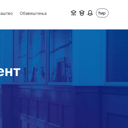
ћир
ваштво
Обавештења
ент