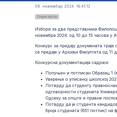
06. новембар 2024. 16:41:12
Опште вести
Избори за два представника Филолош
новембра 2024. од 10 до 15 часова у А
Конкурс за предају докумената траје о
се предаје у Архиви Факултета од 11 д
Конкурсна документација садржи:
Попуњен и потписан Образац 1 
Уверење о уписаној школској 202
Потврду да студенту правносна
одговорности студената Универз
Одсеку за опште и правне послов
Потврду да је студента кандидо
бројa студената (651 потпис) на