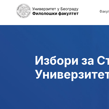
Факу
Избори за С
Универзитет