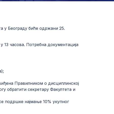
а у Београду биће одржани 25.
. у 13 часова. Потребна документација
);
виђена Правилником о дисциплинској
огу обратити секретару Факултета и
исе подршке најмање 10% укупног