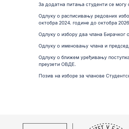
За додатна питања студенти се могу обра
Одлуку о расписивању редовних избо
октобра 2024. године до октобра 202
Одлуку о избору два члана Бирачког
Одлуку о именовању члана и председ
Одлуку о ближем уређивању поступка
преузети
ОВДЕ
.
Позив на изборе за чланове Студент