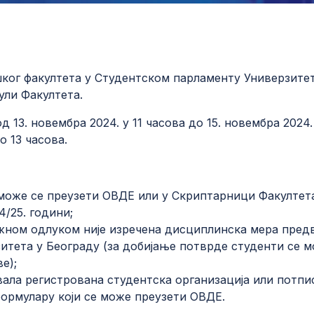
ког факултета у Студентском парламенту Универзитет
ули Факултета.
д 13. новембра 2024. у 11 часова до 15. новембра 2024
о 13 часова.
(може се преузети
ОВДЕ
или у Скриптарници Факултета
4/25. години;
жном одлуком није изречена дисциплинска мера пред
итета у Београду (за добијање потврде студенти се м
е);
вала регистрована студентска организација или потп
 формулару који се може преузети
ОВДЕ
.