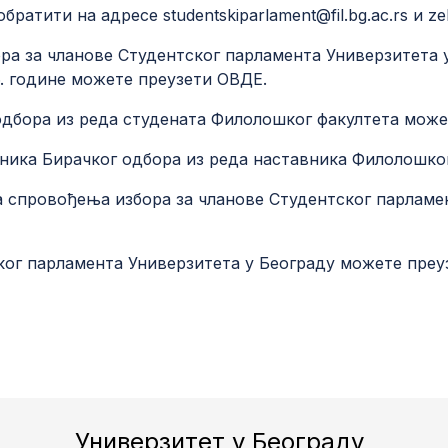
тити на адресe studentskiparlament@fil.bg.ac.rs и zeljk
ра за чланове Студентског парламента Универзитета 
6. године можете преузети
ОВДЕ
.
 одбора из реда студената Филолошког факултета мож
ника Бирачког одбора из реда наставника Филолошко
 спровођења избора за чланове Студентског парламе
ског парламента Универзитета у Београду можете пре
Универзитет у Београду