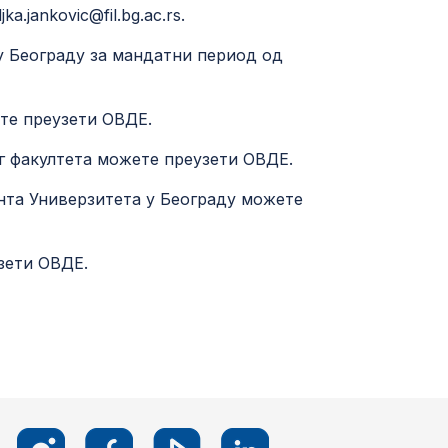
a.jankovic@fil.bg.ac.rs.
у Београду за мандатни период од
ете преузети
ОВДЕ
.
г факултета можете преузети
ОВДЕ
.
нта Универзитета у Београду можете
узети
ОВДЕ
.