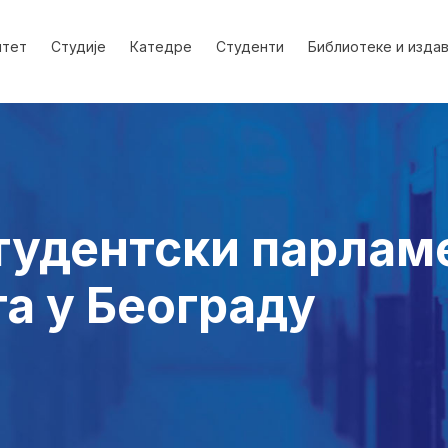
лтет
Студије
Катедре
Студенти
Библиотеке и изда
тудентски парлам
а у Београду