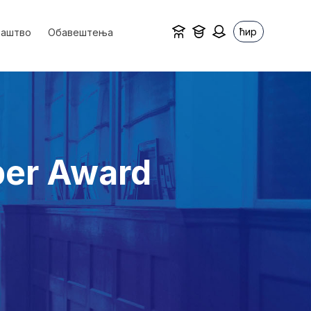
ћир
ваштво
Обавештења
per Award