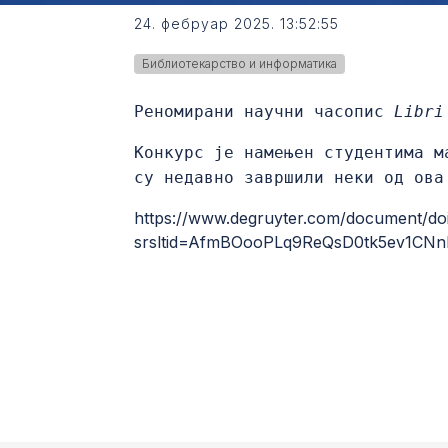
24. фебруар 2025. 13:52:55
Библиотекарство и информатика
Реномирани научни часопис
Libr
Конкурс је намењен студентима м
су недавно завршили неки од ова
https://www.degruyter.com/document/doi/
srsltid=AfmBOooPLq9ReQsD0tk5ev1