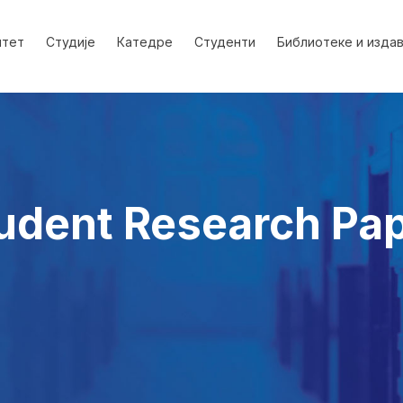
лтет
Студије
Катедре
Студенти
Библиотеке и изда
tudent Research Pa