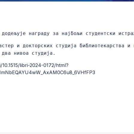
i
додељује награду за најбољи студентски истра
астер и докторских студија библиотекарства и 
 два нивоа студија.
10.1515/libri-2024-0172/html?
CNnImNbEQAYU4wW_AxAM0C6u8_6VHfFP3