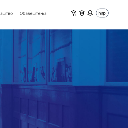
ћир
ваштво
Обавештења