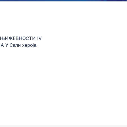
КЊИЖЕВНОСТИ IV
 У Сали хероја.