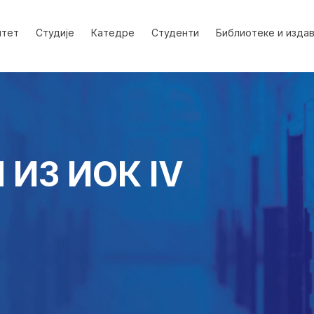
лтет
Студије
Катедре
Студенти
Библиотеке и изда
ИЗ ИОК IV