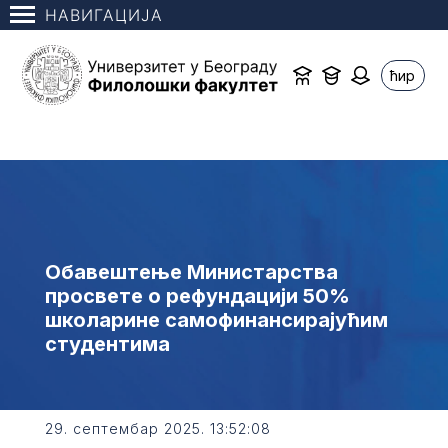
НАВИГАЦИЈА
ћир
Обавештење Министарства
просвете o рефундацији 50%
школарине самофинансирајућим
студентима
29. септембар 2025. 13:52:08