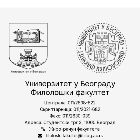
Универзитет у Београду
Филолошки факултет
Централа: 011/2638-622
Скриптарница: 011/2021-682
Факс: 011/2630-039
Адреса: Студентски трг 3, 11000 Београд
Жиро-рачун факултета
filoloski.fakultet@fil.bg.ac.rs